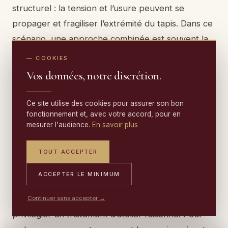
structurel : la tension et l’usure peuvent se
propager et fragiliser l’extrémité du tapis. Dans ce
scénario, une approche combinée est souvent la
plus judicieuse : nettoyage en atelier (si adapté),
— COOKIES
puis restauration ciblée des zones faibles. La
Vos données, notre discrétion.
restauration des bordures et lisières
est alors un
complément essentiel à la remise en beauté.
Ce site utilise des cookies pour assurer son bon
fonctionnement et, avec votre accord, pour en
mesurer l'audience.
En savoir plus
Et maintenant ?
TOUT ACCEPTER
ACCEPTER LE MINIMUM
Si vos franges ont perdu leur éclat, le bon réflexe
est d’éviter les solutions agressives et de
Continuer sans accepter →
privilégier un traitement d’atelier raisonné. Pour