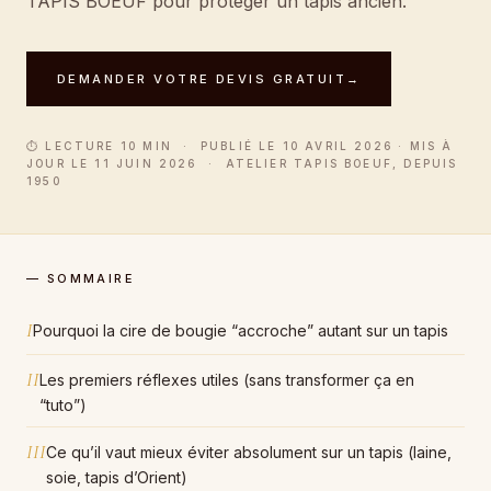
TAPIS BOEUF pour protéger un tapis ancien.
DEMANDER VOTRE DEVIS GRATUIT
→
⏱ LECTURE 10 MIN · PUBLIÉ LE 10 AVRIL 2026 · MIS À
JOUR LE 11 JUIN 2026 · ATELIER TAPIS BOEUF, DEPUIS
1950
— SOMMAIRE
I
Pourquoi la cire de bougie “accroche” autant sur un tapis
II
Les premiers réflexes utiles (sans transformer ça en
“tuto”)
III
Ce qu’il vaut mieux éviter absolument sur un tapis (laine,
soie, tapis d’Orient)