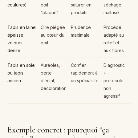
coulures)
poil
saturer en
séchage
“plaqué”
produits
maîtrisé
Tapis en laine
Cire piégée
Prudence
Procédé
épaisse,
au cœur du
maximale
adapté au
velours
poil
relief et
dense
aux fibres
Tapis en soie
Auréoles,
Confier
Diagnostic
ou tapis
perte
rapidement à
+
ancien
d’éclat,
un spécialiste
protocole
décoloration
non
agressif
Exemple concret : pourquoi “ça