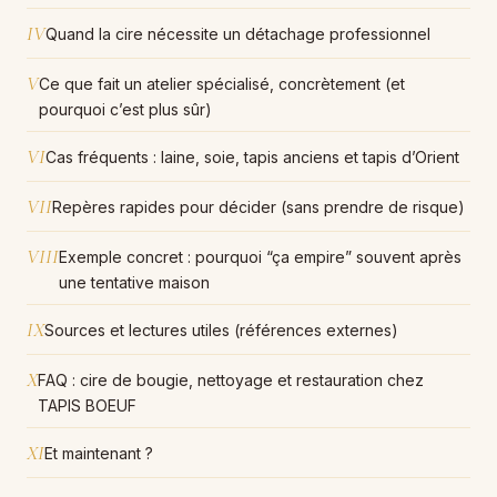
IV
Quand la cire nécessite un détachage professionnel
V
Ce que fait un atelier spécialisé, concrètement (et
pourquoi c’est plus sûr)
VI
Cas fréquents : laine, soie, tapis anciens et tapis d’Orient
VII
Repères rapides pour décider (sans prendre de risque)
VIII
Exemple concret : pourquoi “ça empire” souvent après
une tentative maison
IX
Sources et lectures utiles (références externes)
X
FAQ : cire de bougie, nettoyage et restauration chez
TAPIS BOEUF
XI
Et maintenant ?