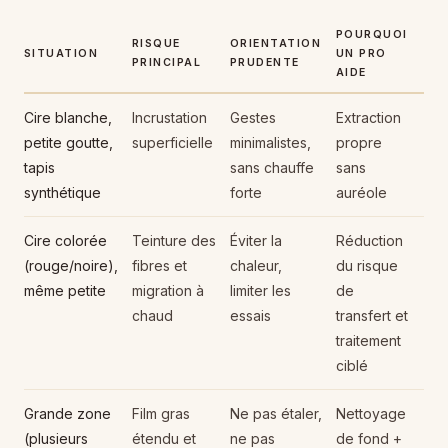
POURQUOI
RISQUE
ORIENTATION
SITUATION
UN PRO
PRINCIPAL
PRUDENTE
AIDE
Cire blanche,
Incrustation
Gestes
Extraction
petite goutte,
superficielle
minimalistes,
propre
tapis
sans chauffe
sans
synthétique
forte
auréole
Cire colorée
Teinture des
Éviter la
Réduction
(rouge/noire),
fibres et
chaleur,
du risque
même petite
migration à
limiter les
de
chaud
essais
transfert et
traitement
ciblé
Grande zone
Film gras
Ne pas étaler,
Nettoyage
(plusieurs
étendu et
ne pas
de fond +