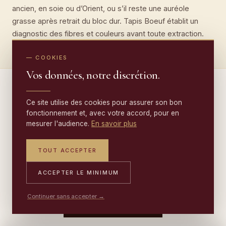
ancien, en soie ou d’Orient, ou s’il reste une auréole
grasse après retrait du bloc dur. Tapis Boeuf établit un
diagnostic des fibres et couleurs avant toute extraction.
— COOKIES
Vos données, notre discrétion.
— L'ATELIER VOUS RÉPOND
Ce site utilise des cookies pour assurer son bon
fonctionnement et, avec votre accord, pour en
Une question sur votre tapis ?
mesurer l'audience.
En savoir plus
Depuis
1950
, l'atelier Tapis Boeuf nettoie, restaure et
TOUT ACCEPTER
expertise les tapis d'Orient. Enlèvement et livraison à
domicile, devis gratuit.
ACCEPTER LE MINIMUM
Continuer sans accepter →
DEVIS GRATUIT
→