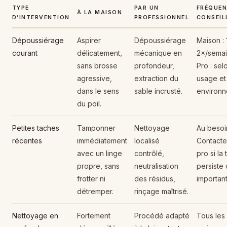
TYPE
PAR UN
FRÉQUE
À LA MAISON
D’INTERVENTION
PROFESSIONNEL
CONSEIL
Dépoussiérage
Aspirer
Dépoussiérage
Maison : 
courant
délicatement,
mécanique en
2×/semai
sans brosse
profondeur,
Pro : sel
agressive,
extraction du
usage et
dans le sens
sable incrusté.
environn
du poil.
Petites taches
Tamponner
Nettoyage
Au besoi
récentes
immédiatement
localisé
Contacte
avec un linge
contrôlé,
pro si la
propre, sans
neutralisation
persiste 
frotter ni
des résidus,
important
détremper.
rinçage maîtrisé.
Nettoyage en
Fortement
Procédé adapté
Tous les