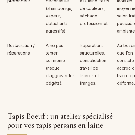
profondeur
déconseillé
à la laine, tests
mois en
(shampoings,
de couleurs,
moyenne
vapeur,
séchage
selon traf
détachants
professionnel.
poussièr
agressifs).
ambiante
Restauration /
À ne pas
Réparations
Au besoi
réparations
tenter
structurelles,
que l’on
soi‑même
consolidation,
constate
(risque
travail de
accroc o
d’aggraver les
lisières et
lisière qu
dégâts).
franges.
déforme.
Tapis Boeuf : un atelier spécialisé
pour vos tapis persans en laine