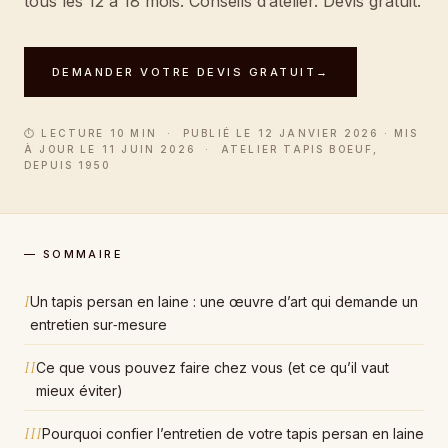
tous les 12 à 18 mois. Conseils d’atelier. Devis gratuit.
DEMANDER VOTRE DEVIS GRATUIT
→
⏱ LECTURE 10 MIN · PUBLIÉ LE 12 JANVIER 2026 · MIS
À JOUR LE 11 JUIN 2026 · ATELIER TAPIS BOEUF,
DEPUIS 1950
— SOMMAIRE
I
Un tapis persan en laine : une œuvre d’art qui demande un
entretien sur‑mesure
II
Ce que vous pouvez faire chez vous (et ce qu’il vaut
mieux éviter)
III
Pourquoi confier l’entretien de votre tapis persan en laine