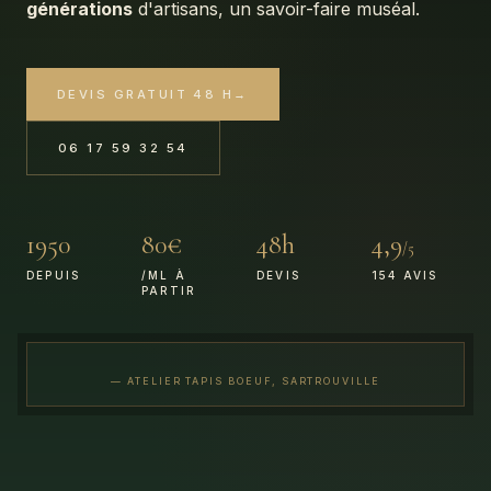
générations
d'artisans, un savoir-faire muséal.
DEVIS GRATUIT 48 H
→
06 17 59 32 54
1950
80€
48h
4,9
/5
DEPUIS
/ML À
DEVIS
154 AVIS
PARTIR
— ATELIER TAPIS BOEUF, SARTROUVILLE