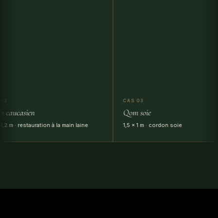
CAS 03
ien
Qom soie
estauration à la main laine
1,5 × 1 m · cordon soie