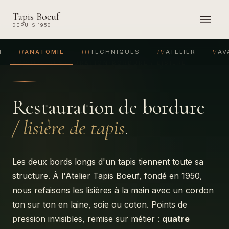
Tapis Boeuf
DEPUIS 1950
II
III
IV
V
N
ANATOMIE
TECHNIQUES
ATELIER
AV
ACCUEIL
›
RESTAURATION
›
BORDURE / LISIÈRE
Restauration de bordure
/ lisière de tapis
.
Les deux bords longs d'un tapis tiennent toute sa
structure. À l'Atelier Tapis Boeuf, fondé en 1950,
nous refaisons les lisières à la main avec un cordon
ton sur ton en laine, soie ou coton. Points de
pression invisibles, remise sur métier :
quatre