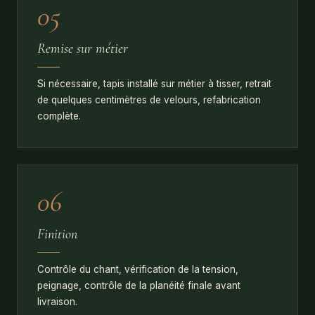
à
05
lisière
Remise sur métier
Outil
signature
Si nécessaire, tapis installé sur métier à tisser, retrait
pour
de quelques centimètres de velours, refabrication
passer
complète.
le
cordon
dans
le
06
tapis
par
points
Finition
de
pression
Contrôle du chant, vérification de la tension,
invisibles.
peignage, contrôle de la planéité finale avant
Forgée
livraison.
pour