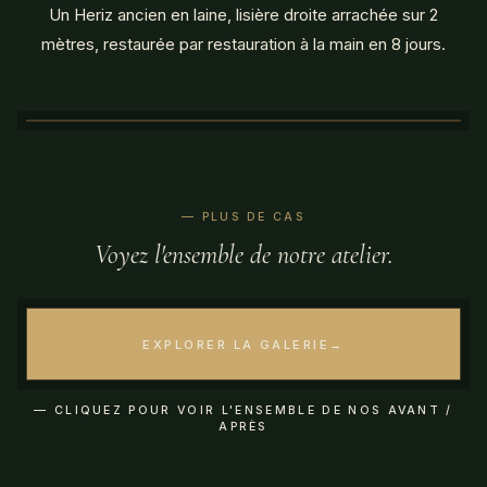
Un Heriz ancien en laine, lisière droite arrachée sur 2
mètres, restaurée par restauration à la main en 8 jours.
AVANT
APRÈS
— PLUS DE CAS
Voyez l'ensemble de notre atelier.
AVANT
APRÈS
EXPLORER LA GALERIE
→
— GALERIE ATELIER
Voir toutes nos
restaurations
— CLIQUEZ POUR VOIR L'ENSEMBLE DE NOS AVANT /
APRÈS