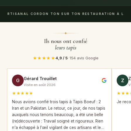
RTISANAL
·
CORDON TON SUR TON
·
RESTAURATION À LA MAIN 
Ils nous ont confié
leurs tapis
★★★★★
4,9 / 5
· 154 avis Google
Gérard Trouillet
G
Z
Visite en août 2026
V
★★★★★
★★★
Nous avions confié trois tapis à Tapis Boeuf : 2
Je reco
Iran et un Pakistan. Le retour, ce jour, de nos tapis
auxquels nous tenons beaucoup, a été une belle
(re)découverte : Travail soigné et rigoureux. Rien
n'a échappé à l’œil vigilant de ces artisans et le