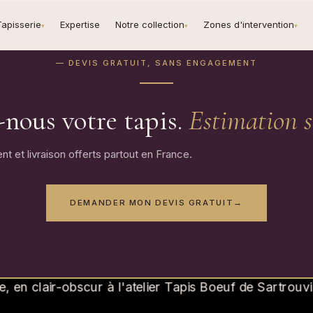
Tapisserie
Expertise
Notre collection
Zones d'intervention
▾
▾
▾
— DEVIS GRATUIT, SANS ENGAGEMENT
-nous votre tapis.
Estimation s
t et livraison offerts partout en France.
DEMANDER MON DEVIS GRATUIT
→