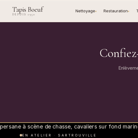
Tapis Boeuf
Nettoyage
Restauration
▾
▾
DEPUIS 1950
Confiez
Enlèvemen
EN ATELIER · SARTROUVILLE