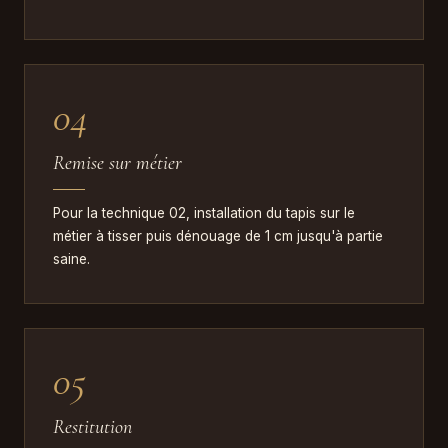
04
Remise sur métier
Pour la technique 02, installation du tapis sur le
métier à tisser puis dénouage de 1 cm jusqu'à partie
saine.
01
05
Le
tapis
Restitution