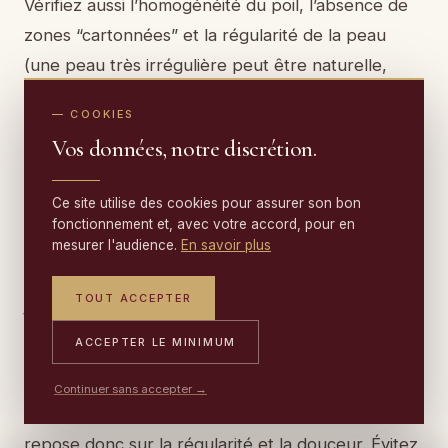
Vérifiez aussi l’homogénéité du poil, l’absence de
zones “cartonnées” et la régularité de la peau
(une peau très irrégulière peut être naturelle,
mais elle doit être décrite clairement). En cas de
— COOKIES
doute, faites valider la pièce avant investissement :
Vos données, notre discrétion.
un professionnel du tapis et des matières peut
repérer des fragilités invisibles sur photo.
Ce site utilise des cookies pour assurer son bon
fonctionnement et, avec votre accord, pour en
mesurer l'audience.
En savoir plus
Comment entretenir un tapis en peau de boeuf à
poils courts ou longs ?
TOUT ACCEPTER
ACCEPTER LE MINIMUM
Les poils courts se dépoussièrent généralement
plus facilement, tandis que les poils longs
Continuer sans accepter →
retiennent davantage les particules : l’entretien
repose donc sur la régularité et la douceur. Évitez