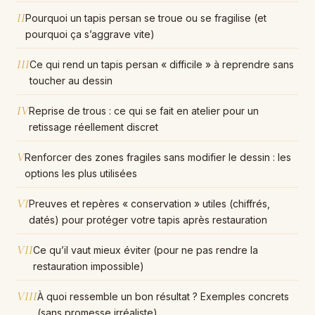
II
Pourquoi un tapis persan se troue ou se fragilise (et
pourquoi ça s’aggrave vite)
III
Ce qui rend un tapis persan « difficile » à reprendre sans
toucher au dessin
IV
Reprise de trous : ce qui se fait en atelier pour un
retissage réellement discret
V
Renforcer des zones fragiles sans modifier le dessin : les
options les plus utilisées
VI
Preuves et repères « conservation » utiles (chiffrés,
datés) pour protéger votre tapis après restauration
VII
Ce qu’il vaut mieux éviter (pour ne pas rendre la
restauration impossible)
VIII
À quoi ressemble un bon résultat ? Exemples concrets
(sans promesse irréaliste)