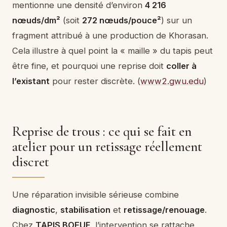
mentionne une densité d’environ
4 216
nœuds/dm²
(soit
272 nœuds/pouce²
) sur un
fragment attribué à une production de Khorasan.
Cela illustre à quel point la « maille » du tapis peut
être fine, et pourquoi une reprise doit
coller à
l’existant
pour rester discrète. (
www2.gwu.edu
)
Reprise de trous : ce qui se fait en
atelier pour un retissage réellement
discret
Une réparation invisible sérieuse combine
diagnostic
,
stabilisation
et
retissage/renouage
.
Chez
TAPIS BOEUF
, l’intervention se rattache