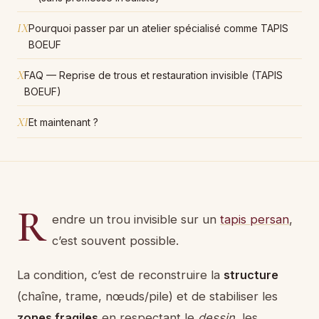
IX
Pourquoi passer par un atelier spécialisé comme TAPIS
BOEUF
X
FAQ — Reprise de trous et restauration invisible (TAPIS
BOEUF)
XI
Et maintenant ?
R
endre un trou invisible sur un
tapis persan
,
c’est souvent possible.
La condition, c’est de reconstruire la
structure
(chaîne, trame, nœuds/pile) et de stabiliser les
zones fragiles
en respectant le
dessin
, les