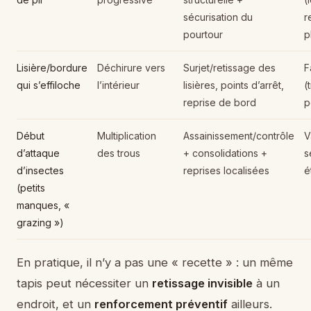
sécurisation du
r
pourtour
p
Lisière/bordure
Déchirure vers
Surjet/retissage des
F
qui s’effiloche
l’intérieur
lisières, points d’arrêt,
(
reprise de bord
p
Début
Multiplication
Assainissement/contrôle
V
d’attaque
des trous
+ consolidations +
s
d’insectes
reprises localisées
é
(petits
manques, «
grazing »)
En pratique, il n’y a pas une « recette » : un même
tapis peut nécessiter un
retissage invisible
à un
endroit, et un
renforcement préventif
ailleurs.