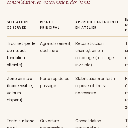
consolidation et restauration des bords
I
SITUATION
RISQUE
APPROCHE FRÉQUENTE
S
OBSERVÉE
PRINCIPAL
EN ATELIER
D
Trou net (perte
Agrandissement,
Reconstruction
T
de nœuds +
déchirure
chaîne/trame +
s
fondation
renouage (retissage
e
atteinte)
invisible)
r
Zone amincie
Perte rapide au
Stabilisation/renfort +
F
(trame visible,
passage
reprise ciblée si
é
velours
nécessaire
r
disparu)
t
z
Fente sur ligne
Ouverture
Consolidation
T
de pli
progressive
structurelle +
(