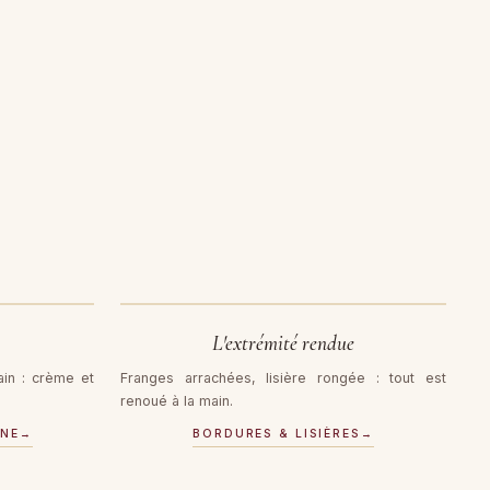
AVANT
L'extrémité rendue
in : crème et
Franges arrachées, lisière rongée : tout est
renoué à la main.
INE
→
BORDURES & LISIÈRES
→