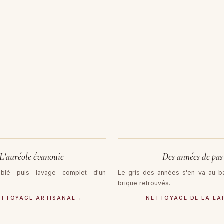
AVANT
L'auréole évanouie
Des années de pas
iblé puis lavage complet d'un
Le gris des années s'en va au ba
brique retrouvés.
ETTOYAGE ARTISANAL
→
NETTOYAGE DE LA LA