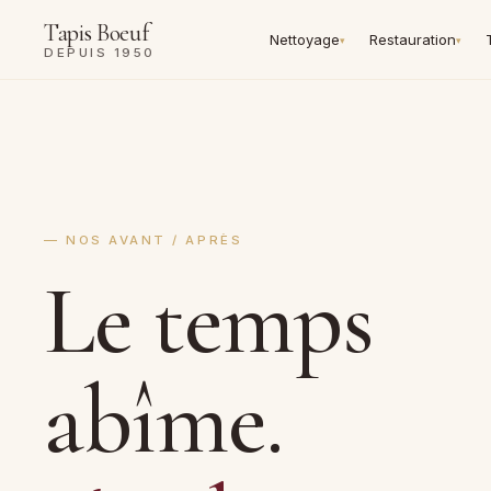
Tapis Boeuf
Nettoyage
Restauration
▾
▾
DEPUIS 1950
— NOS AVANT / APRÈS
Le temps
abîme.