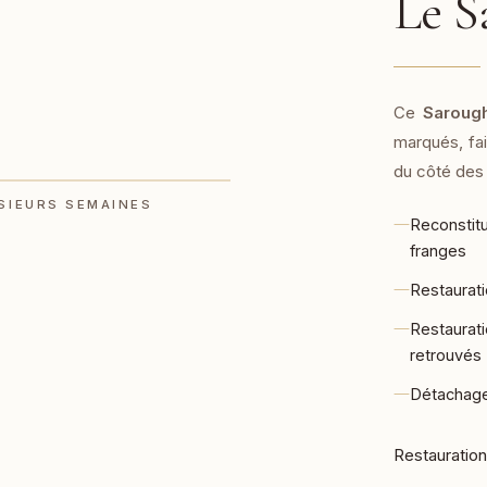
Le 
Ce
Saroug
marqués, fai
du côté des
SIEURS SEMAINES
—
Reconstit
franges
—
Restaurati
—
Restaurati
retrouvés
—
Détachage
Restauration