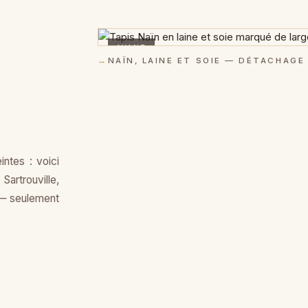
AVANT
↔
NAÏN, LAINE ET SOIE — DÉTACHAG
intes : voici
rtrouville,
 — seulement