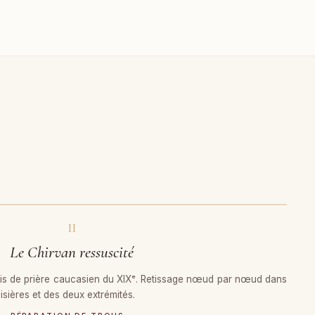
II
Le Chirvan ressuscité
is de prière caucasien du XIXᵉ. Retissage nœud par nœud dans
lisières et des deux extrémités.