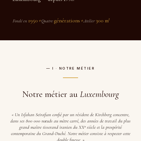
1950
générations
300 m²
Fondé en
✦
Quatre
✦
Atelier
— I · NOTRE MÉTIER
Notre métier au
Luxembourg
« Un Isfahan Seirafian confié par un résident de Kirchberg concentre,
dans ses 800 000 nœuds au mètre carré, des années de travail du plus
grand maître tisserand iranien du XXᵉ siècle et la prospérité
contemporaine du Grand-Duché. Notre métier consiste à respecter cette
double finesse. »