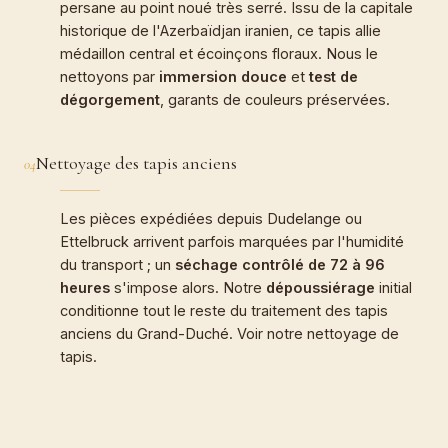
persane au point noué très serré. Issu de la capitale
historique de l'Azerbaïdjan iranien, ce tapis allie
médaillon central et écoinçons floraux. Nous le
nettoyons par
immersion douce
et
test de
dégorgement
, garants de couleurs préservées.
Nettoyage des tapis anciens
04
Les pièces expédiées depuis Dudelange ou
Ettelbruck arrivent parfois marquées par l'humidité
du transport ; un
séchage contrôlé de 72 à 96
heures
s'impose alors. Notre
dépoussiérage
initial
conditionne tout le reste du traitement des tapis
anciens du Grand-Duché. Voir notre
nettoyage de
tapis
.
CARTEL · ATELIER BOEUF
Restauration de tapis