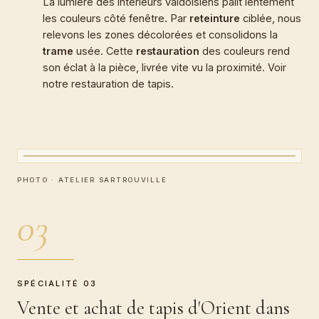
La lumière des intérieurs valdoisiens pâlit lentement
les couleurs côté fenêtre. Par
reteinture
ciblée, nous
relevons les zones décolorées et consolidons la
trame
usée. Cette
restauration
des couleurs rend
son éclat à la pièce, livrée vite vu la proximité. Voir
notre
restauration de tapis
.
CARTEL · ATELIER BOEUF
Vente et achat de tapis d'Orient
PHOTO · ATELIER SARTROUVILLE
03
SPÉCIALITÉ 03
Vente et achat de tapis d'Orient dans