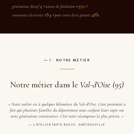
4
1950
générations Boeuf
✦
année de fondation
✦
184
48h
communes desservies
✦
pour votre devis gratuit
— I · NOTRE MÉTIER
Notre métier dans le
Val-d'Oise (95)
« Notre atelier est à quelques kilomètres du Val-d'Oise. Cette proximité a
fait que plusieurs familles du département nous confient leurs tapis sur
trois générations consécutives. C'est notre récompense la plus précise. »
— L'ATELIER TAPIS BOEUF, SARTROUVILLE