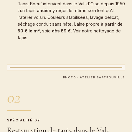
Tapis Boeuf intervient dans le Val-d'Oise depuis 1950
: un tapis
ancien
y reçoit le même soin lent qu'à
l'atelier voisin. Couleurs stabilisées, lavage délicat,
séchage conduit sans hâte. Laine propre
à partir de
50 € le m²
, soie
dès 89 €
. Voir notre
nettoyage de
tapis
.
CARTEL · ATELIER BOEUF
Restauration de tapis
PHOTO · ATELIER SARTROUVILLE
02
SPÉCIALITÉ 02
Restauration de tapis dans le Val-