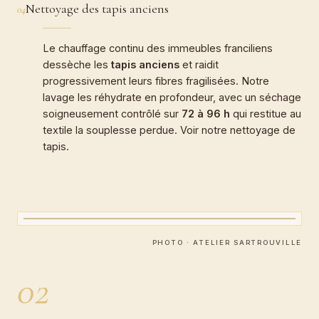
Nettoyage des tapis anciens
04
Le chauffage continu des immeubles franciliens
dessèche les
tapis anciens
et raidit
progressivement leurs fibres fragilisées. Notre
lavage les réhydrate en profondeur, avec un séchage
soigneusement contrôlé sur
72 à 96 h
qui restitue au
textile la souplesse perdue. Voir notre
nettoyage de
tapis
.
CARTEL · ATELIER BOEUF
Restauration de tapis
PHOTO · ATELIER SARTROUVILLE
02