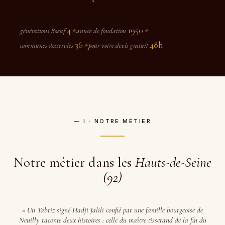
4
1950
générations Boeuf
✦
année de fondation
✦
36
48h
communes desservies
✦
pour votre devis gratuit
— I · NOTRE MÉTIER
Notre métier dans les
Hauts-de-Seine
(92)
« Un Tabriz signé Hadji Jalili confié par une famille bourgeoise de
Neuilly raconte deux histoires : celle du maître tisserand de la fin du