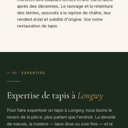
après des décennies. Le ravivage et la reteinture
des teintes, associés à la reprise de chaîne, leur
rendent éclat et solidité d'origine. Voir notre
restauration de tapis
.
— III · EXPERTISE
Expertise de tapis à
Longwy
Pour faire expertiser un tapis à Longwy, nous lisons le
revers de la pièce, plus parlant que l'endroit. La densité
de nœuds, la matière — laine drue ou soie fine — et la