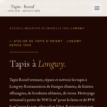
Tapis · Boeuf
ATELIER · DEPUIS 1950
ACCUEIL
/
MEURTHE-ET-MOSELLE (54)
/
LONGWY
— ATELIER DE TAPIS D'ORIENT · LONGWY ·
DEPUIS 1950
Tapis à
Longwy
.
Tapis Boeuf restaure, répare et nettoie les tapis à
Longwy. Restauration de franges élimées, de lisières
effrangées, de bordures abîmées, de trous. Nettoyage
artisanal à partir de 50 € le m² pour la laine et de 89 €
le m² pour la soie, plus selon l'état. Restauration sur