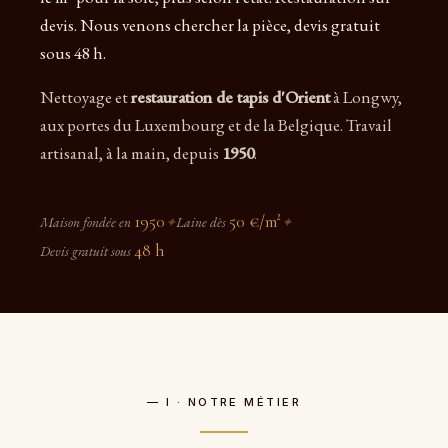
devis. Nous venons chercher la pièce, devis gratuit
sous 48 h.
Nettoyage et
restauration de tapis d'Orient
à Longwy,
aux portes du Luxembourg et de la Belgique. Travail
artisanal, à la main, depuis
1950
.
1950
50 €/m²
Maison fondée en
✦
Laine dès
✦
48 h
Devis gratuit sous
— I · NOTRE MÉTIER