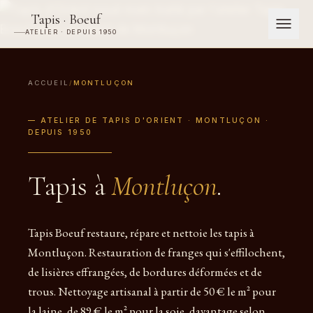
Tapis · Boeuf
ATELIER · DEPUIS 1950
ACCUEIL
/
MONTLUÇON
— ATELIER DE TAPIS D'ORIENT · MONTLUÇON ·
DEPUIS 1950
Tapis à
Montluçon
.
Tapis Boeuf restaure, répare et nettoie les tapis à
Montluçon. Restauration de franges qui s'effilochent,
de lisières effrangées, de bordures déformées et de
trous. Nettoyage artisanal à partir de 50 € le m² pour
la laine, de 89 € le m² pour la soie, davantage selon