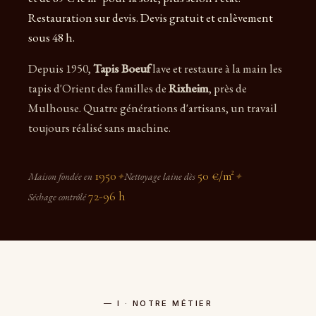
Restauration sur devis. Devis gratuit et enlèvement
sous 48 h.
Depuis 1950,
Tapis Boeuf
lave et restaure à la main les
tapis d'Orient des familles de
Rixheim
, près de
Mulhouse. Quatre générations d'artisans, un travail
toujours réalisé sans machine.
1950
50 €/m²
Maison fondée en
✦
Nettoyage laine dès
✦
72-96 h
Séchage contrôlé
— I · NOTRE MÉTIER