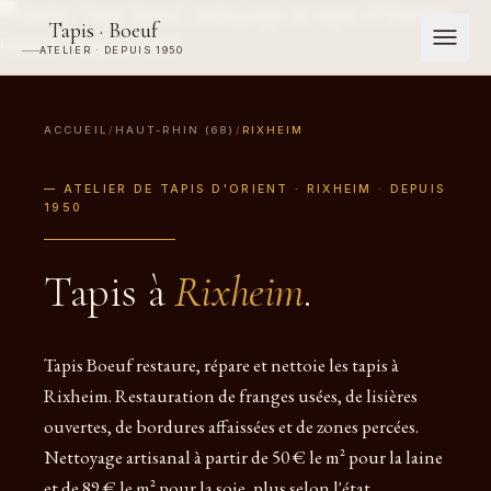
Tapis · Boeuf
ATELIER · DEPUIS 1950
ACCUEIL
/
HAUT-RHIN (68)
/
RIXHEIM
— ATELIER DE TAPIS D'ORIENT · RIXHEIM · DEPUIS
1950
Tapis à
Rixheim
.
Tapis Boeuf restaure, répare et nettoie les tapis à
Rixheim. Restauration de franges usées, de lisières
ouvertes, de bordures affaissées et de zones percées.
Nettoyage artisanal à partir de 50 € le m² pour la laine
et de 89 € le m² pour la soie, plus selon l'état.