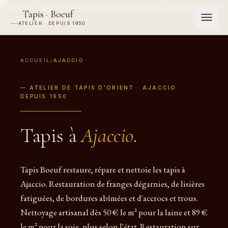
Tapis · Boeuf
ATELIER · DEPUIS 1950
ACCUEIL
/
AJACCIO
— ATELIER DE TAPIS D'ORIENT · AJACCIO ·
DEPUIS 1950
Tapis à
Ajaccio
.
Tapis Boeuf restaure, répare et nettoie les tapis à
Ajaccio. Restauration de franges dégarnies, de lisières
fatiguées, de bordures abîmées et d'accrocs et trous.
Nettoyage artisanal dès 50 € le m² pour la laine et 89 €
le m² pour la soie, plus selon l'état. Restauration sur