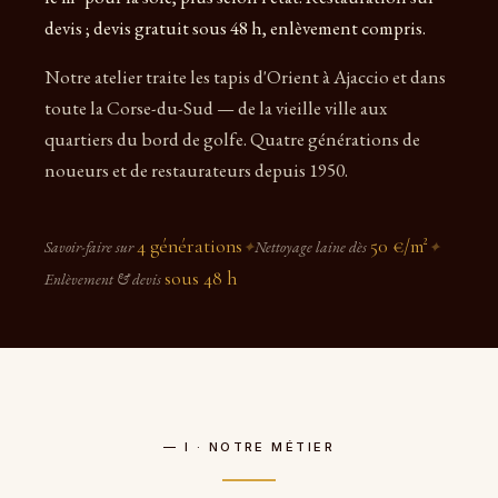
devis ; devis gratuit sous 48 h, enlèvement compris.
Notre atelier traite les tapis d'Orient à Ajaccio et dans
toute la Corse-du-Sud — de la vieille ville aux
quartiers du bord de golfe. Quatre générations de
noueurs et de restaurateurs depuis 1950.
4 générations
50 €/m²
Savoir-faire sur
✦
Nettoyage laine dès
✦
sous 48 h
Enlèvement & devis
— I · NOTRE MÉTIER