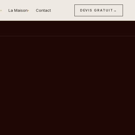
n
La Maison
Contact
DEVIS GRATUIT
→
▾
▾