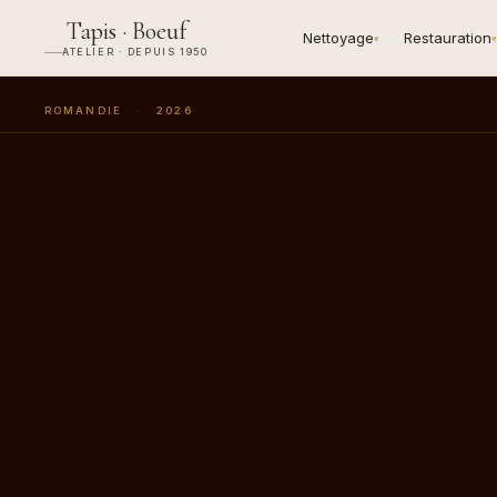
Tapis · Boeuf
Nettoyage
Restauration
▾
▾
ATELIER · DEPUIS 1950
ROMANDIE
·
2026