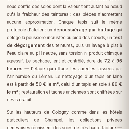
nous confie des soies dont la valeur tient autant au nœud
qu'à la fraîcheur des teintures : ces pièces n'admettent
aucune approximation. Chaque tapis suit le même
protocole d'atelier : un
dépoussiérage par battage
qui
déloge la poussière incrustée au pied des nœuds, un
test
de dégorgement
des teintures, puis un lavage à plat à
l'eau claire au pH neutre, sans torsion ni produit chimique
agressif. Le séchage, lent et contrôlé, dure de
72 à 96
heures
— l'étape qui efface les auréoles laissées par
l'air humide du Léman. Le nettoyage d'un tapis en laine
est à partir de
50 € le m²
, celui d'un tapis en soie à
89 €
le m²
; restauration et taches anciennes sont chiffrées sur
devis gratuit.
Sur les hauteurs de Cologny comme dans les hôtels
particuliers de Champel, les collections privées
genevoises réunissent des soies de très haute facture —