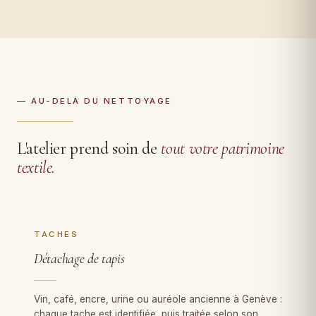
— AU-DELÀ DU NETTOYAGE
L'atelier prend soin de
tout votre patrimoine
textile
.
TACHES
Détachage de tapis
Vin, café, encre, urine ou auréole ancienne à Genève :
chaque tache est identifiée, puis traitée selon son