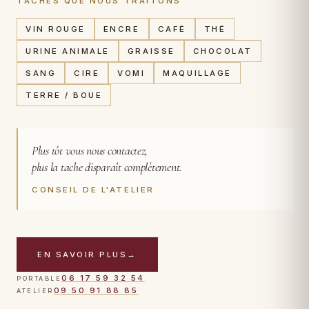
TACHES QUE NOUS TRAITONS
VIN ROUGE
ENCRE
CAFÉ
THÉ
URINE ANIMALE
GRAISSE
CHOCOLAT
SANG
CIRE
VOMI
MAQUILLAGE
TERRE / BOUE
Plus tôt vous nous contactez,
plus la tache disparaît complètement.
CONSEIL DE L'ATELIER
EN SAVOIR PLUS
→
CAS TRAITÉ
06 17 59 32 54
PORTABLE
Tapis persan · tache de vin rouge · 24 h après intervention
09 50 91 88 85
ATELIER
TOUCHER POUR VOIR APRÈS