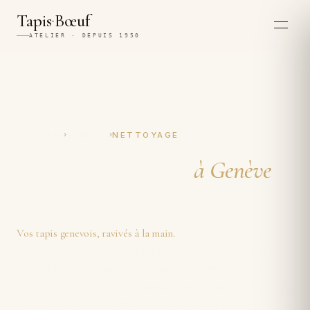
·
Tapis
Bœuf
ATELIER · DEPUIS 1950
›
›
ACCUEIL
GENÈVE
NETTOYAGE
Nettoyage de tapis
à Genève
À la main, depuis 1950.
Nous nettoyons vos
Vos tapis genevois, ravivés à la main.
tapis
à Genève
entièrement à la main, par quatre
générations d'artisans depuis 1950, des demeures
de Cologny aux appartements de Champel, du tapis
de salon aux soies de très haute facture des