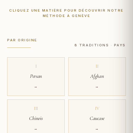
CLIQUEZ UNE MATIÈRE POUR DÉCOUVRIR NOTRE
MÉTHODE À GENÈVE
PAR ORIGINE
8 TRADITIONS · PAYS
I
II
Persan
Afghan
→
→
III
IV
Chinois
Caucase
→
→