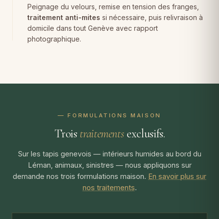
Peignage du velours, remise en tension des franges,
traitement anti-mites
si nécessaire, puis relivraison à
domicile dans tout Genève avec rapport
photographique.
— FORMULATIONS MAISON
Trois
traitements
exclusifs.
Sur les tapis genevois — intérieurs humides au bord du
Léman, animaux, sinistres — nous appliquons sur
demande nos trois formulations maison.
En savoir plus sur
nos traitements
.