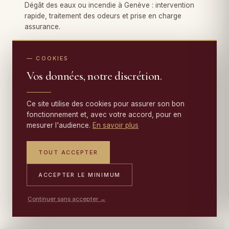
Dégât des eaux ou incendie à Genève : intervention
rapide, traitement des odeurs et prise en charge
assurance.
EN SAVOIR PLUS
↓
— COOKIES
Vos données, notre discrétion.
PIÈCES D'EXCEPTION
Conservation tapisserie
Ce site utilise des cookies pour assurer son bon
fonctionnement et, avec votre accord, pour en
mesurer l'audience.
En savoir plus
Tapisseries d'Aubusson, Flandres, Gobelins et kilims
anciens à Genève — nettoyage et restauration aux
gestes muséaux.
TOUT ACCEPTER
EN SAVOIR PLUS
↓
ACCEPTER LE MINIMUM
Continuer sans accepter →