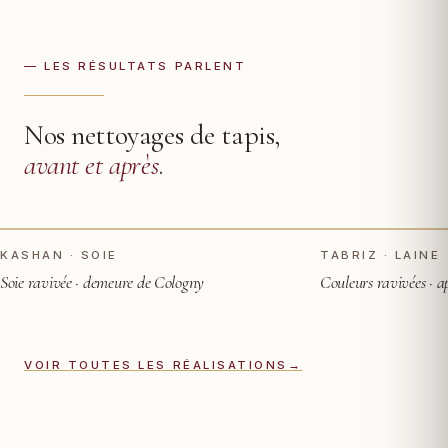
— LES RÉSULTATS PARLENT
Nos nettoyages de tapis,
avant et après
.
TOUCHER POUR VOIR APRÈS
AVANT
AVANT
KASHAN · SOIE
TABRIZ · LAINE
Soie ravivée · demeure de Cologny
Couleurs ravivées · 
VOIR TOUTES LES RÉALISATIONS
→