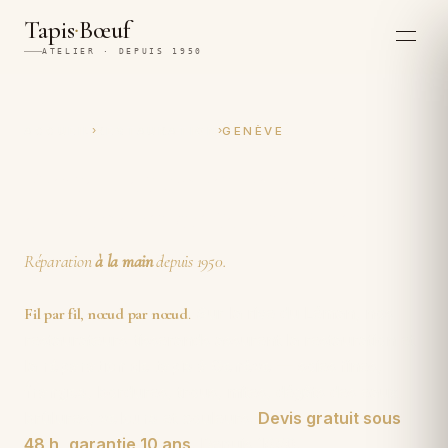
·
Tapis
Bœuf
ATELIER · DEPUIS 1950
›
›
ACCUEIL
RESTAURATION
GENÈVE
Restauration et réparation
artisanales de tapis à Genève
Réparation
à la main
depuis 1950.
Sur la rive du Léman, nos
Fil par fil
,
nœud par nœud
.
restaurateurs-tisserands assurent la restauration et
la
réparation de tapis à Genève
— soies fines,
franges
, bordures, trous, mites, dégâts des eaux,
brûlures,
velours
et couleurs.
Devis gratuit sous
48 h
,
garantie 10 ans
. Depuis
1950
.