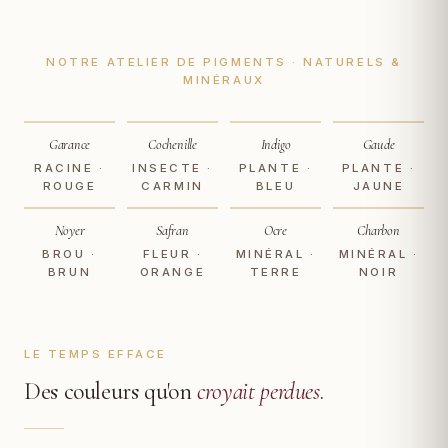
NOTRE ATELIER DE PIGMENTS · NATURELS &
MINÉRAUX
Garance
Cochenille
Indigo
Gaude
RACINE ·
INSECTE ·
PLANTE ·
PLANTE ·
ROUGE
CARMIN
BLEU
JAUNE
Noyer
Safran
Ocre
Charbon
BROU ·
FLEUR ·
MINÉRAL ·
MINÉRAL ·
BRUN
ORANGE
TERRE
NOIR
LE TEMPS EFFACE
Des couleurs qu'on
croyait perdues
.