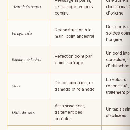
Retissage fil par fil,
Une zone inv
Trous & déchirures
re-tramage, velours
dans la mati
continu
d'origine
Des bords n
Reconstruction à la
Franges usées
solides com
main, point ancestral
l'origine
Un bord laté
Réfection point par
Bordures & lisières
consolidé, f
point, surfilage
d'effilocha
Le velours
Décontamination, re-
Mites
reconstitué,
tramage et relainage
traitement p
Assainissement,
Un tapis sain
Dégât des eaux
traitement des
stabilisées
auréoles