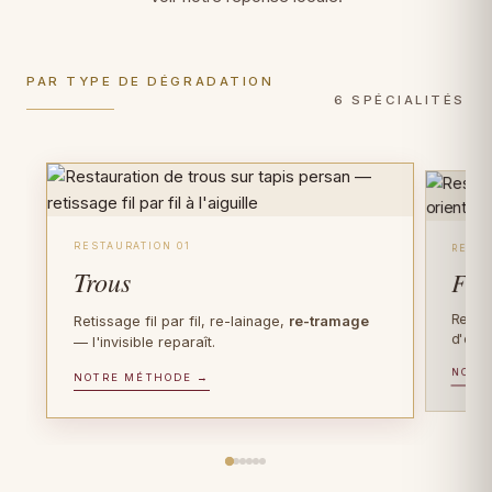
PAR TYPE DE DÉGRADATION
6 SPÉCIALITÉS
RESTAURATION 01
RESTA
Trous
Fra
Recons
Retissage fil par fil, re-lainage,
re-tramage
d'orig
— l'invisible reparaît.
NOTR
PIÈCES D'EXCEPTION
NOTRE MÉTHODE →
FIBRE PRÉCIEUSE
Tapis anciens
Tapis en soie
Plus de 100 ans d'âge ? Gestes de
Soie sur soie, Tabriz, Qom, Hereke : gestes