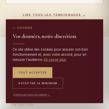
LIRE TOUS LES TÉMOIGNAGES →
— COOKIES
Vos données, notre discrétion.
Ce site utilise des cookies pour assurer son bon
fonctionnement et, avec votre accord, pour en
— AU-DELÀ DE LA RESTAURATION
mesurer l'audience.
En savoir plus
TOUT ACCEPTER
Au-delà de la restauration :
nettoyage, conservation, tapisseries
.
ACCEPTER LE MINIMUM
Continuer sans accepter →
ENTRETIEN