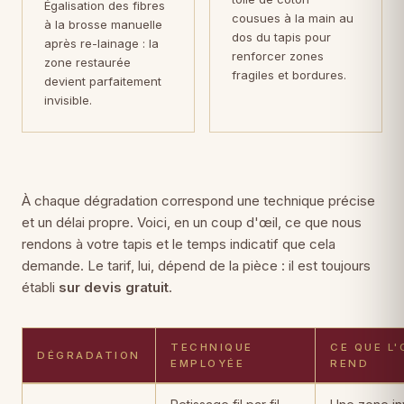
Égalisation des fibres
cousues à la main au
à la brosse manuelle
dos du tapis pour
après re-lainage : la
renforcer zones
zone restaurée
fragiles et bordures.
devient parfaitement
invisible.
À chaque dégradation correspond une technique précise
et un délai propre. Voici, en un coup d'œil, ce que nous
rendons à votre tapis et le temps indicatif que cela
demande. Le tarif, lui, dépend de la pièce : il est toujours
établi
sur devis gratuit
.
TECHNIQUE
CE QUE L'
DÉGRADATION
EMPLOYÉE
REND
Dégradations de tapis, techniques de restauration employées, rés