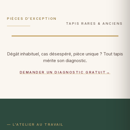
conservation muséale
, documentation
ultra-délicats, faiblesses de trame
photographique, certificat patrimonial.
consolidées fil par fil.
PIÈCES D'EXCEPTION
DÉCOUVRIR →
DÉCOUVRIR →
TAPIS RARES & ANCIENS
Dégât inhabituel, cas désespéré, pièce unique ? Tout tapis
mérite son diagnostic.
DEMANDER UN DIAGNOSTIC GRATUIT
→
— L'ATELIER AU TRAVAIL