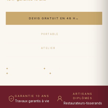
DEVIS GRATUIT EN 48 H
→
PORTABLE
06 17 59 32 54
ATELIER
09 50 91 88 85
✦
Restaurateurs diplômés
✦
Garantie 10 ans
✦
Prêt de tapis durant travaux
✦
Paiement 15× sans frais
ARTISANS
GARANTIE 10 ANS
DIPLÔMÉS
Travaux garantis à vie
Restaurateurs-tisserands