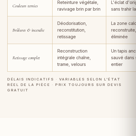
Reteinture végétale,
L'éclat d'ori
Couleurs ternies
ravivage brin par brin
sans trahir l
Déodorisation,
La zone cal
Brûlures & incendie
reconstitution,
reconstruite
retissage
éliminée
Reconstruction
Un tapis anc
Retissage complet
intégrale chaîne,
sauvé dans 
trame, velours
entier
DÉLAIS INDICATIFS · VARIABLES SELON L'ÉTAT
RÉEL DE LA PIÈCE · PRIX TOUJOURS SUR DEVIS
GRATUIT