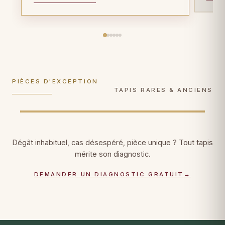
Tapis anciens
Tapis en soie
Plus de 100 ans d'âge ? Gestes de
Soie sur soie, Tabriz, Qom, Hereke : gestes
conservation muséale, documentation
ultra-délicats, faiblesses de trame
photographique, certificat patrimonial.
consolidées fil par fil.
PIÈCES D'EXCEPTION
DÉCOUVRIR →
DÉCOUVRIR →
TAPIS RARES & ANCIENS
Dégât inhabituel, cas désespéré, pièce unique ? Tout tapis
mérite son diagnostic.
DEMANDER UN DIAGNOSTIC GRATUIT
→