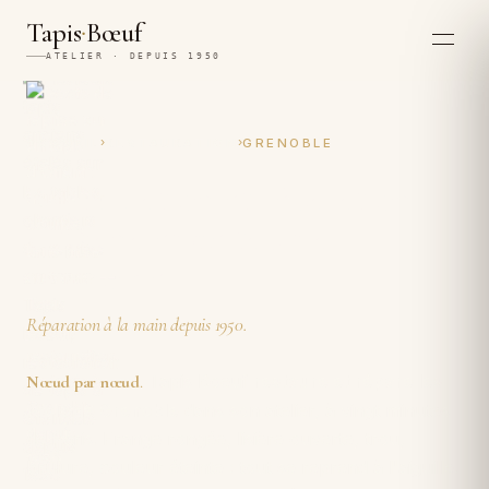
·
Tapis
Bœuf
ATELIER · DEPUIS 1950
›
›
ACCUEIL
RESTAURATION
GRENOBLE
Restauration et réparation
artisanales de tapis à
Grenoble
Réparation à la main depuis 1950.
Tapis Boeuf
restaure et répare les
Nœud par nœud
.
tapis de Grenoble
dans son atelier, à vingt minutes
de Paris. Frange rongée, lisière ouverte, trou,
brûlure, couleur éteinte : tout se reprend à l'aiguille.