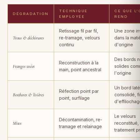
TECHNIQUE
CE QUE L'
DÉGRADATION
EMPLOYÉE
REND
Dégradations de tapis, techniques de restauration employées, rés
Retissage fil par fil,
Une zone inv
Trous & déchirures
re-tramage, velours
dans la mati
continu
d'origine
Des bords n
Reconstruction à la
Franges usées
solides com
main, point ancestral
l'origine
Un bord laté
Réfection point par
Bordures & lisières
consolidé, f
point, surfilage
d'effilocha
Le velours
Décontamination, re-
Mites
reconstitué,
tramage et relainage
traitement p