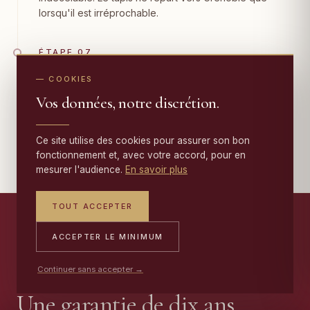
lorsqu'il est irréprochable.
ÉTAPE 07
Livraison & garantie 10 ans
— COOKIES
Nous rapportons le tapis restauré à votre domicile
Vos données, notre discrétion.
grenoblois, avec son certificat de restauration et la
garantie 10 ans
qui couvre l'ensemble des travaux.
Ce site utilise des cookies pour assurer son bon
fonctionnement et, avec votre accord, pour en
mesurer l'audience.
En savoir plus
TOUT ACCEPTER
ACCEPTER LE MINIMUM
— NOTRE ENGAGEMENT
Continuer sans accepter →
Une garantie de dix ans