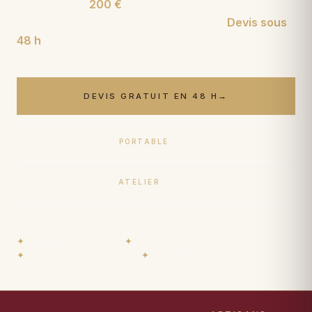
Comptez dès
200 €
pour une réparation, et dès
80 € le mètre linéaire pour les franges.
Devis sous
48 h
, enlèvement et retour offerts.
DEVIS GRATUIT EN 48 H
→
PORTABLE
06 17 59 32 54
ATELIER
09 50 91 88 85
✦
Restaurateurs diplômés
✦
Garantie 10 ans
✦
Prêt de tapis durant travaux
✦
Paiement 15× sans frais