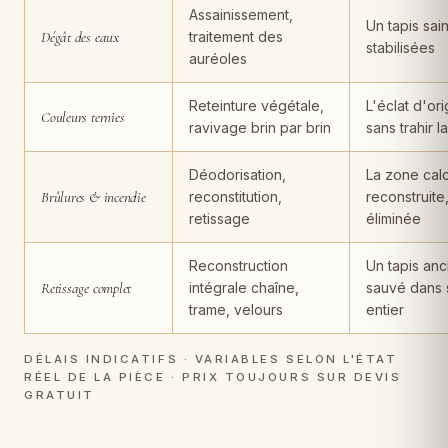
Assainissement,
Un tapis sain
Dégât des eaux
traitement des
stabilisées
auréoles
Reteinture végétale,
L'éclat d'ori
Couleurs ternies
ravivage brin par brin
sans trahir l
Déodorisation,
La zone cal
Brûlures & incendie
reconstitution,
reconstruite
retissage
éliminée
Reconstruction
Un tapis anc
Retissage complet
intégrale chaîne,
sauvé dans 
trame, velours
entier
DÉLAIS INDICATIFS · VARIABLES SELON L'ÉTAT
RÉEL DE LA PIÈCE · PRIX TOUJOURS SUR DEVIS
GRATUIT