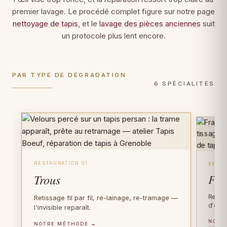
premier lavage. Le procédé complet figure sur notre page
nettoyage de tapis
, et le
lavage des pièces anciennes
suit
un protocole plus lent encore.
PAR TYPE DE DÉGRADATION
6 SPÉCIALITÉS
RESTAURATION 01
RESTA
Trous
Fra
Recons
Retissage fil par fil, re-lainage, re-tramage —
d'orig
l'invisible reparaît.
NOTR
PIÈCES D'EXCEPTION
NOTRE MÉTHODE →
FIBRE PRÉCIEUSE