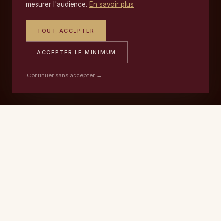
mesurer l'audience.
En savoir plus
TOUT ACCEPTER
1950
ACCEPTER LE MINIMUM
Continuer sans accepter →
PORTABLE
ATELIER
DEVIS →
06 17 59 32 54
09 50 91 88 85
— PROCESSUS
Notre
rachat de tapis
, en trois étapes.