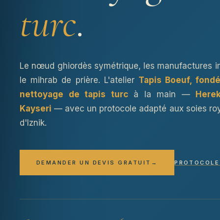
turc
.
Le nœud ghiordès symétrique, les manufactures i
le mihrab de prière. L'atelier
Tapis Boeuf, fond
nettoyage de tapis turc
à la main —
Herek
Kayseri
— avec un protocole adapté aux soies roy
d'Iznik.
DEMANDER UN DEVIS GRATUIT
→
PROTOCOLE