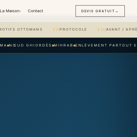
La Maison
Contact
DEVIS GRATUIT
→
▾
VII
VIII
MOTIFS OTTOMANS
PROTOCOLE
AVANT / APR
A
NŒUD GHIORDÈS
MIHRAB
ENLÈVEMENT PARTOUT EN