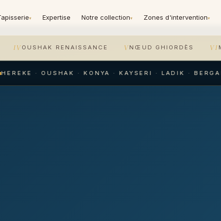
Tapisserie
Expertise
Notre collection
Zones d'intervention
▾
▾
▾
IV
V
VI
OUSHAK RENAISSANCE
NŒUD GHIORDÈS
EREKE · OUSHAK · KONYA · KAYSERI · LADIK · BERGAM