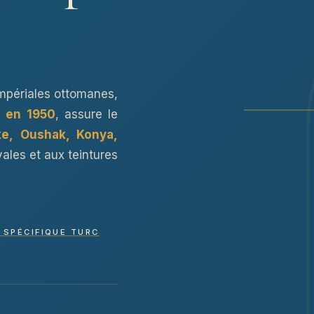
mpériales ottomanes,
é en 1950
, assure le
DOSSIER TURC · 
e, Oushak, Konya,
ANATOLIE · EM
— tulipe ott
ales et aux teintures
 SPÉCIFIQUE TURC