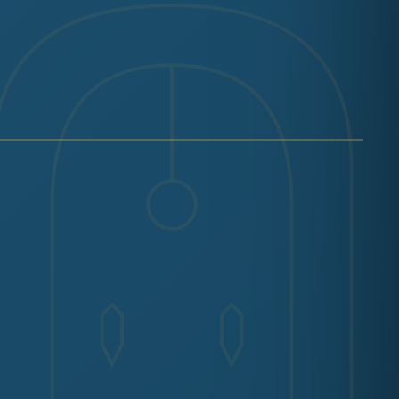
RÉF. TB-T-I
PIRE OTTOMAN
omane