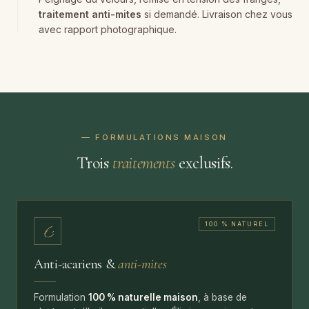
traitement anti-mites
si demandé. Livraison chez vous
avec rapport photographique.
— FORMULATIONS MAISON
Trois
traitements
exclusifs.
100 % NATUREL
Anti-acariens &
anti-mites
Formulation
100 % naturelle maison
, à base de