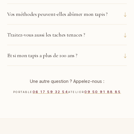
↓
Vos méthodes peuvent-elles abîmer mon tapis ?
↓
Traitez-vous aussi les taches tenaces ?
↓
Et si mon tapis a plus de 100 ans ?
Une autre question ? Appelez-nous :
06 17 59 32 54
09 50 91 88 85
PORTABLE
ATELIER