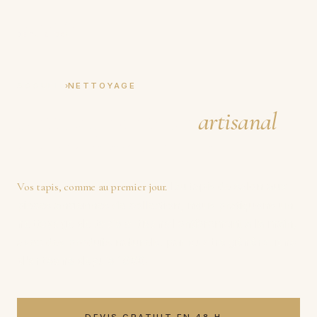
Tapis Boeuf
DEPUIS 1950
›
ACCUEIL
NETTOYAGE
Nettoyage de tapis
artisanal
,
à la main depuis 1950.
Du tapis de salon aux
Vos tapis, comme au premier jour.
pièces anciennes de collection, nous pratiquons un
nettoyage de tapis artisanal
entièrement à la main,
avec des produits naturels, par
quatre générations
d'artisans depuis 1950
.