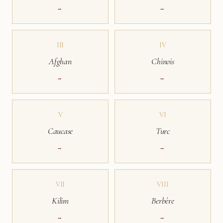
→
→
III
IV
Afghan
Chinois
→
→
V
VI
Caucase
Turc
→
→
VII
VIII
Kilim
Berbère
→
→