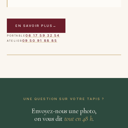
EN SAVOIR PLUS
→
CAS TRAITÉ
06 17 59 32 54
PORTABLE
Tapis persan · tache de vin rouge · 24 h après intervention
09 50 91 88 85
ATELIER
TOUCHER POUR VOIR APRÈS
AVANT
UNE QUESTION SUR VOTRE TAPIS ?
Envoyez-nous une photo,
on vous dit
tout en 48 h
.