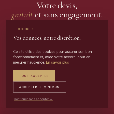
Votre devis,
gratuit
et sans engagement.
Réponse sous 48 h · Collecte et livraison offertes ·
— COOKIES
Travaux garantis
Vos données, notre discrétion.
Ce site utilise des cookies pour assurer son bon
NOUS CONTACTER
fonctionnement et, avec votre accord, pour en
mesurer l'audience.
En savoir plus
PORTABLE
TOUT ACCEPTER
06 17 59 32 54
ACCEPTER LE MINIMUM
ATELIER
Continuer sans accepter →
09 50 91 88 85