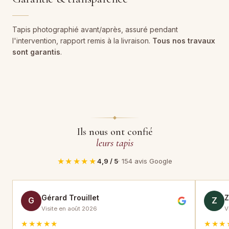
Tapis photographié avant/après, assuré pendant
l'intervention, rapport remis à la livraison.
Tous nos travaux
sont garantis
.
Ils nous ont confié
leurs tapis
★★★★★
4,9 / 5
· 154 avis Google
Gérard Trouillet
G
Z
Visite en août 2026
V
★★★★★
★★★