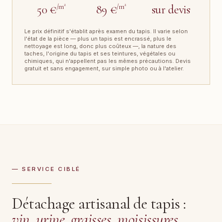
50 €
/m²
89 €
/m²
sur devis
Le prix définitif s'établit après examen du tapis. Il varie selon
l'état de la pièce — plus un tapis est encrassé, plus le
nettoyage est long, donc plus coûteux —, la nature des
taches, l'origine du tapis et ses teintures, végétales ou
chimiques, qui n'appellent pas les mêmes précautions. Devis
gratuit et sans engagement, sur simple photo ou à l'atelier.
— SERVICE CIBLÉ
Détachage artisanal de tapis :
vin, urine, graisses, moisissures
.