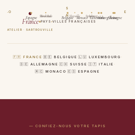
S
O
E
N
Saint-Malo
Bordeaux
Marseille
Strasbourg
Lyon
Espagne
Belgique
Monaco
Luxembourg
Italie
Allemagne
Suisse
France
PAYS
VILLES FRANÇAISES
ATELIER · SARTROUVILLE
·
·
·
🇫🇷 FRANCE
🇧🇪 BELGIQUE
🇱🇺 LUXEMBOURG
·
·
·
🇩🇪 ALLEMAGNE
🇨🇭 SUISSE
🇮🇹 ITALIE
·
🇲🇨 MONACO
🇪🇸 ESPAGNE
— CONFIEZ-NOUS VOTRE TAPIS