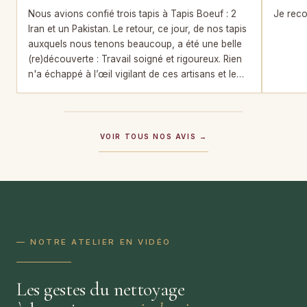
Nous avions confié trois tapis à Tapis Boeuf : 2
Je reco
Iran et un Pakistan. Le retour, ce jour, de nos tapis
auxquels nous tenons beaucoup, a été une belle
(re)découverte : Travail soigné et rigoureux. Rien
n'a échappé à l’œil vigilant de ces artisans et le
résultat de la restauration est impeccable.
VOIR TOUS NOS AVIS →
— NOTRE ATELIER EN VIDÉO
Les gestes du nettoyage