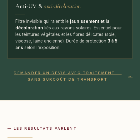
Anti-UV &
anti-décoloration
Filtre invisible qui ralentit le
jaunissement et la
décoloration
liés aux rayons solaires. Essentiel pour
les teintures végétales et les fibres délicates (soie,
viscose, laine ancienne). Durée de protection
3 à 5
ans
selon l'exposition.
DEMANDER UN DEVIS AVEC TRAITEMENT —
→
SANS SURCOÛT DE TRANSPORT
— LES RÉSULTATS PARLENT