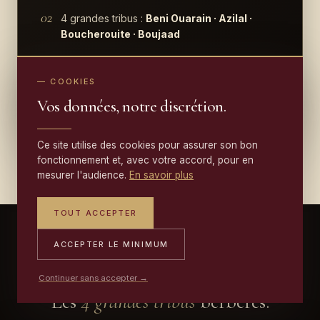
02
4 grandes tribus :
Beni Ouarain · Azilal ·
Boucherouite · Boujaad
03
Laine grasse
Marmoucha
du Moyen-Atlas
— COOKIES
04
Fond
ivoire
— sensible au jaunissement
Vos données, notre discrétion.
05
Tissage
féminin tribal
, transmis mère à fille
Ce site utilise des cookies pour assurer son bon
fonctionnement et, avec votre accord, pour en
mesurer l'audience.
En savoir plus
TOUT ACCEPTER
ACCEPTER LE MINIMUM
— ATLAS GÉOGRAPHIQUE
Continuer sans accepter →
Les
4 grandes tribus
berbères.