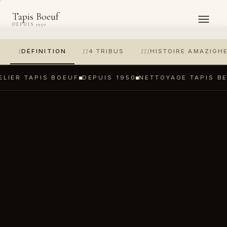
Tapis Boeuf
DEPUIS 1950
I
II
III
DÉFINITION
4 TRIBUS
HISTOIRE AMAZIGH
ELIER TAPIS BOEUF
DEPUIS 1950
NETTOYAGE TAPIS B