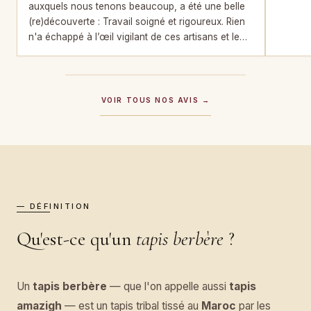
auxquels nous tenons beaucoup, a été une belle
(re)découverte : Travail soigné et rigoureux. Rien
n'a échappé à l’œil vigilant de ces artisans et le
résultat de la restauration est impeccable.
VOIR TOUS NOS AVIS →
— DÉFINITION
Qu'est-ce qu'un
tapis berbère
?
Un
tapis berbère
— que l'on appelle aussi
tapis
amazigh
— est un tapis tribal tissé au
Maroc
par les