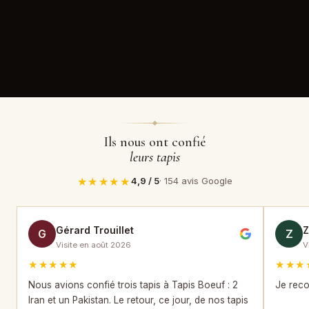
1950
Ils nous ont confié
leurs tapis
★★★★★
4,9 / 5
· 154 avis Google
Gérard Trouillet
G
Z
Visite en août 2026
V
★★★★★
★★★
Nous avions confié trois tapis à Tapis Boeuf : 2
Je reco
Iran et un Pakistan. Le retour, ce jour, de nos tapis