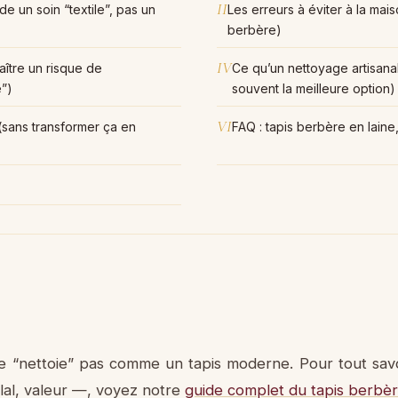
II
e un soin “textile”, pas un
Les erreurs à éviter à la mai
berbère)
IV
ître un risque de
Ce qu’un nettoyage artisanal
e”)
souvent la meilleure option)
VI
(sans transformer ça en
FAQ : tapis berbère en lain
e “nettoie” pas comme un tapis moderne. Pour tout sav
ilal, valeur —, voyez notre
guide complet du tapis berbè