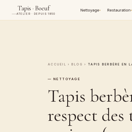
Tapis · Boeuf
Nettoyage
Restauration
▾
▾
ATELIER · DEPUIS 1950
ACCUEIL
›
BLOG
›
TAPIS BERBÈRE EN 
— NETTOYAGE
Tapis berbèr
respect des t