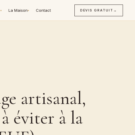
n
La Maison
Contact
DEVIS GRATUIT
→
▾
▾
ge artisanal,
à éviter à la