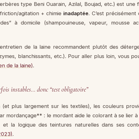
erbères type Beni Ouarain, Azilal, Boujad, etc.) est une 
friction/agitation + chimie
inadaptée
. C’est précisément
des” à domicile (shampouineuse, vapeur, mousse acti
’entretien de la laine recommandent plutôt des déter
nzymes, blanchissants, etc.). Pour aller plus loin, vous 
 de la laine)
.
fois instables… donc “test obligatoire”
(et plus largement sur les textiles), les couleurs pro
par mordançage** : le mordant aide le colorant à se lier 
 et la logique des teintures naturelles dans ses conte
2023)
.