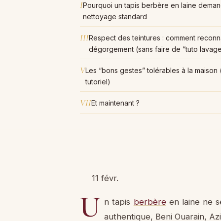
I
Pourquoi un tapis berbère en laine demand
nettoyage standard
III
Respect des teintures : comment reconna
dégorgement (sans faire de “tuto lavag
V
Les “bons gestes” tolérables à la maison 
tutoriel)
VII
Et maintenant ?
11 févr.
U
n tapis
berbère
en laine ne s
authentique, Beni Ouarain, Az