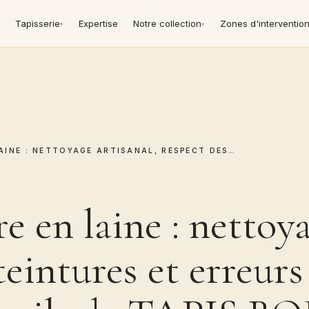
Tapisserie
Expertise
Notre collection
Zones d'interventio
▾
▾
LAINE : NETTOYAGE ARTISANAL, RESPECT DES…
e en laine : nettoya
eintures et erreurs 