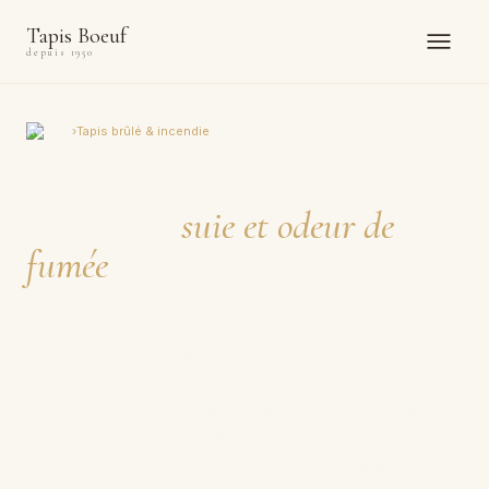
Tapis Boeuf
depuis 1950
Accueil
›
Tapis brûlé & incendie
Tapis brûlé après un
incendie :
suie et odeur de
fumée
Tapis Boeuf recommande de ne pas aspirer, frotter
ni jeter un tapis brûlé ou enfumé avant l'accord de
votre assureur : les traces font partie du dossier.
Photographiez-les, puis confiez le tapis à l'atelier :
la suie est retirée lors d'une décontamination, avant
le nettoyage en profondeur. Nettoyage sinistre dès