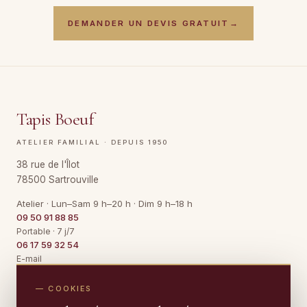
DEMANDER UN DEVIS GRATUIT
→
Tapis Boeuf
ATELIER FAMILIAL · DEPUIS 1950
38 rue de l'Îlot
78500 Sartrouville
Atelier · Lun–Sam 9 h–20 h · Dim 9 h–18 h
09 50 91 88 85
Portable · 7 j/7
06 17 59 32 54
E-mail
Contact@TapisBoeuf.fr
— COOKIES