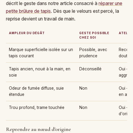
décrit le geste dans notre article consacré à
réparer une
petite brûlure de tapis
. Dès que le velours est percé, la
reprise devient un travail de main.
AMPLEUR DU DÉGÂT
GESTE POSSIBLE
ATELIE
CHEZ SOI
De la petite brûlure au retissage d'atelier
Marque superficielle isolée sur un
Possible, avec
Recomm
tapis courant
prudence
doute
Tapis ancien, noué à la main, en
Déconseillé
Oui — 
soie
aggrave
Odeur de fumée diffuse, suie
Non
Oui — 
étendue
en ateli
Trou profond, trame touchée
Non
Oui — 
d'origi
Reprendre au nœud d'origine