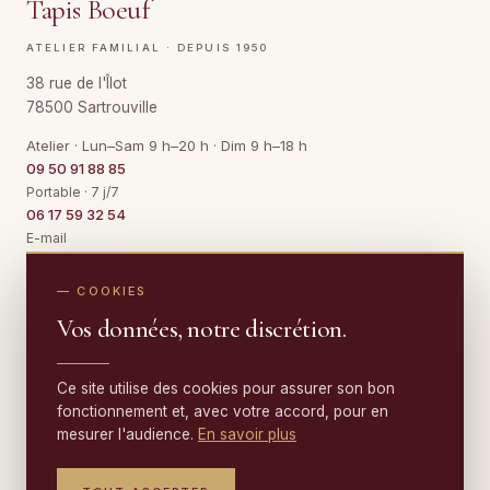
Tapis Boeuf
ATELIER FAMILIAL · DEPUIS 1950
38 rue de l'Îlot
78500 Sartrouville
Atelier · Lun–Sam 9 h–20 h · Dim 9 h–18 h
09 50 91 88 85
Portable · 7 j/7
06 17 59 32 54
E-mail
Contact@TapisBoeuf.fr
— COOKIES
Vos données, notre discrétion.
NETTOYAGE
Nettoyage de tapis
RESTAURATION
Ce site utilise des cookies pour assurer son bon
Tapis en soie
fonctionnement et, avec votre accord, pour en
Restauration de tapis
Tapis en laine
mesurer l'audience.
En savoir plus
EXPERTISE & VENTE
Franges
Tapis d'Orient
Expertise de tapis
Trous & déchirures