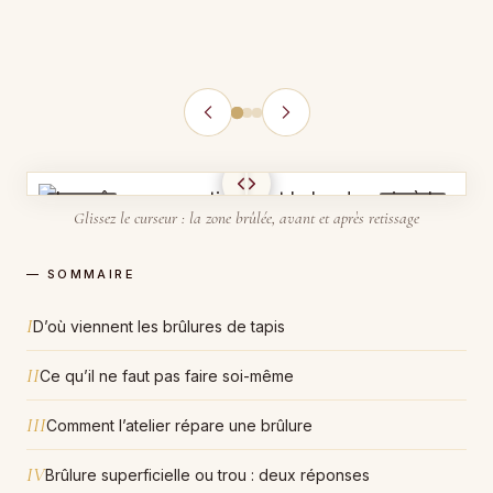
AVANT
APRÈS
Glissez le curseur : la zone brûlée, avant et après retissage
— SOMMAIRE
I
D’où viennent les brûlures de tapis
II
Ce qu’il ne faut pas faire soi-même
III
Comment l’atelier répare une brûlure
IV
Brûlure superficielle ou trou : deux réponses