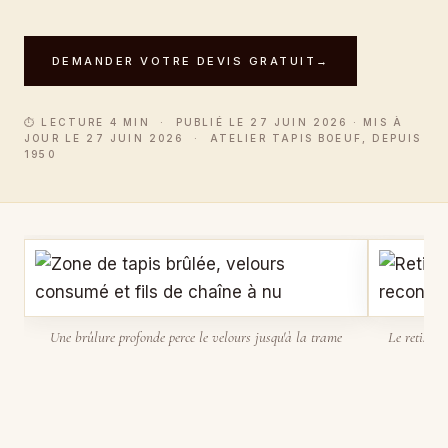
DEMANDER VOTRE DEVIS GRATUIT
→
⏱ LECTURE 4 MIN · PUBLIÉ LE 27 JUIN 2026 · MIS À
JOUR LE 27 JUIN 2026 · ATELIER TAPIS BOEUF, DEPUIS
1950
Une brûlure profonde perce le velours jusqu'à la trame
Le retissag