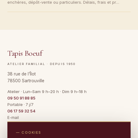
enchères, dépôt-vente ou particuliers. Délais, frais et pr…
Tapis Boeuf
ATELIER FAMILIAL · DEPUIS 1950
38 rue de l'Îlot
78500 Sartrouville
Atelier · Lun–Sam 9 h–20 h · Dim 9 h–18 h
09 50 91 88 85
Portable · 7 j/7
06 17 59 32 54
E-mail
Contact@TapisBoeuf.fr
— COOKIES