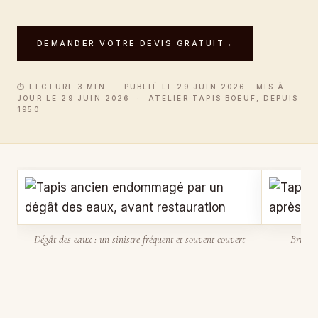
DEMANDER VOTRE DEVIS GRATUIT
→
⏱ LECTURE 3 MIN · PUBLIÉ LE 29 JUIN 2026 · MIS À
JOUR LE 29 JUIN 2026 · ATELIER TAPIS BOEUF, DEPUIS
1950
Dégât des eaux : un sinistre fréquent et souvent couvert
Brûlure