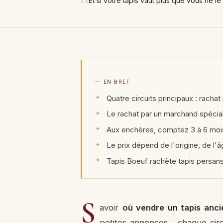
IX
Et si votre tapis vaut plus que vous ne l
— EN BREF
Quatre circuits principaux : racha
Le rachat par un marchand spéciali
Aux enchères, comptez 3 à 6 mois d
Le prix dépend de l'origine, de l'â
Tapis Boeuf rachète tapis persans,
S
avoir
où vendre un tapis anci
petites annonces… chaque circu