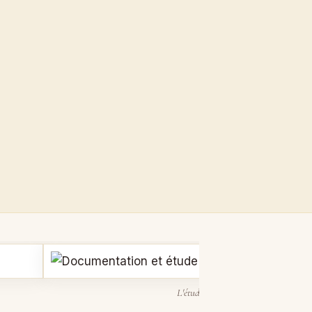
L'étude documentaire : origine, péri