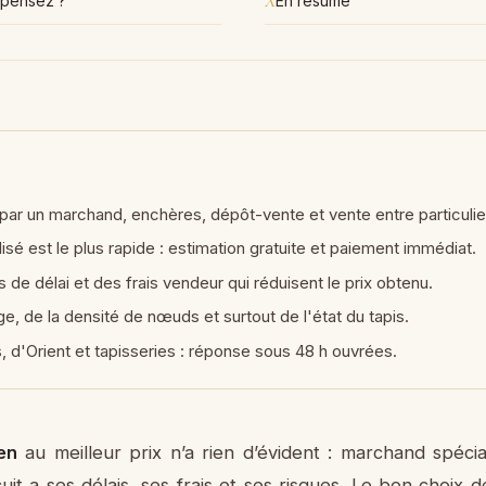
X
e pensez ?
En résumé
t par un marchand, enchères, dépôt-vente et vente entre particulie
sé est le plus rapide : estimation gratuite et paiement immédiat.
e délai et des frais vendeur qui réduisent le prix obtenu.
ge, de la densité de nœuds et surtout de l'état du tapis.
 d'Orient et tapisseries : réponse sous 48 h ouvrées.
en
au meilleur prix n’a rien d’évident : marchand spécia
it a ses délais, ses frais et ses risques. Le bon choix