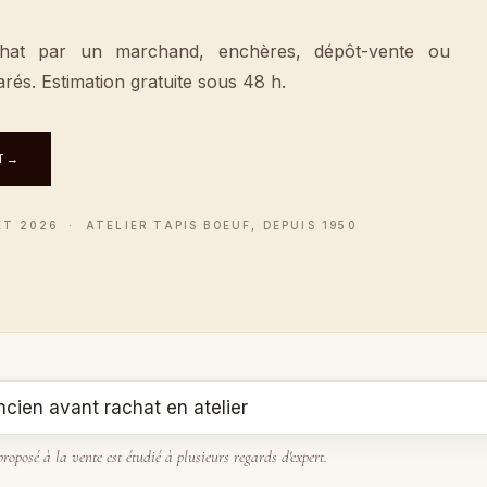
hat par un marchand, enchères, dépôt-vente ou
parés. Estimation gratuite sous 48 h.
T
→
ET 2026 · ATELIER TAPIS BOEUF, DEPUIS 1950
roposé à la vente est étudié à plusieurs regards d'expert.