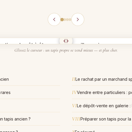
Glissez le curseur : un tapis propre se vend mieux — et plus cher.
II
ncien
Le rachat par un marchand spé
IV
 rares
Vendre entre particuliers : po
VI
Le dépôt-vente en galerie : 
VIII
n tapis ancien ?
Préparer son tapis pour la