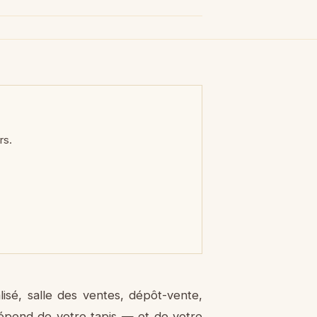
rs.
lisé, salle des ventes, dépôt-vente,
 dépend de votre tapis — et de votre