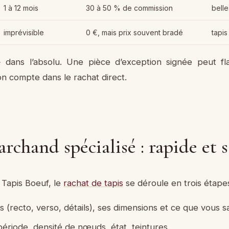
1 à 12 mois
30 à 50 % de commission
bell
imprévisible
0 €, mais prix souvent bradé
tapis
 » dans l’absolu. Une pièce d’exception signée peut 
on compte dans le rachat direct.
rchand spécialisé : rapide et s
z Tapis Boeuf, le
rachat de tapis
se déroule en trois étapes
(recto, verso, détails), ses dimensions et ce que vous sa
 période, densité de nœuds, état, teintures.