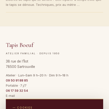
le tapis se dénoue. Techniques, prix au mètre …
Tapis Boeuf
ATELIER FAMILIAL · DEPUIS 1950
38 rue de l'Îlot
78500 Sartrouville
Atelier · Lun–Sam 9 h–20 h · Dim 9 h–18 h
09 50 91 88 85
Portable · 7 j/7
06 17 59 32 54
E-mail
Contact@TapisBoeuf.fr
— COOKIES