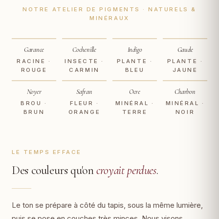
NOTRE ATELIER DE PIGMENTS · NATURELS &
MINÉRAUX
Garance
Cochenille
Indigo
Gaude
RACINE ·
INSECTE ·
PLANTE ·
PLANTE ·
ROUGE
CARMIN
BLEU
JAUNE
Noyer
Safran
Ocre
Charbon
BROU ·
FLEUR ·
MINÉRAL ·
MINÉRAL ·
BRUN
ORANGE
TERRE
NOIR
LE TEMPS EFFACE
Des couleurs qu'on
croyait perdues
.
Le ton se prépare à côté du tapis, sous la même lumière,
puis se pose en couches très minces. Nous visons