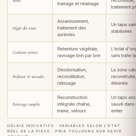
Mites
reconstitué,
tramage et relainage
traitement p
Assainissement,
Un tapis sain
Dégât des eaux
traitement des
stabilisées
auréoles
Reteinture végétale,
L'éclat d'ori
Couleurs ternies
ravivage brin par brin
sans trahir l
Déodorisation,
La zone cal
Brûlures & incendie
reconstitution,
reconstruite
retissage
éliminée
Reconstruction
Un tapis anc
Retissage complet
intégrale chaîne,
sauvé dans 
trame, velours
entier
DÉLAIS INDICATIFS · VARIABLES SELON L'ÉTAT
RÉEL DE LA PIÈCE · PRIX TOUJOURS SUR DEVIS