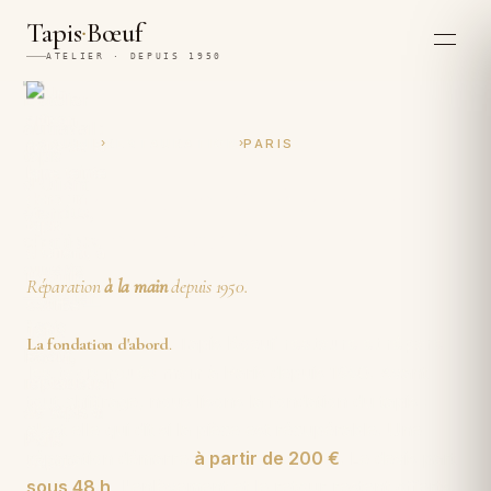
·
Tapis
Bœuf
ATELIER · DEPUIS 1950
›
›
ACCUEIL
RESTAURATION
PARIS
Restauration et réparation
artisanales de tapis à Paris
Réparation
à la main
depuis 1950.
Tapis Boeuf
restaure et répare
La fondation d'abord
.
les tapis noués main
à Paris depuis 1950. Avant
tout chiffrage, nous lisons la fondation du tapis :
c'est elle qui dit si la pièce est récupérable. Une
réparation démarre
à partir de 200 €
. Le devis part
sous 48 h
, l'enlèvement et le retour restent offerts.