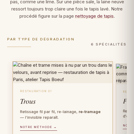
pas, comme une lime. Sur une pièce sale, la laine neuve
ressort toujours trop claire une fois le tapis lavé. Notre
procédé figure sur la page
nettoyage de tapis
.
PAR TYPE DE DÉGRADATION
6 SPÉCIALITÉS
RESTAURATION 01
RESTA
Trous
Fra
Recons
Retissage fil par fil, re-lainage,
re-tramage
d'orig
— l'invisible reparaît.
NOTR
PIÈCES D'EXCEPTION
NOTRE MÉTHODE →
FIBRE PRÉCIEUSE