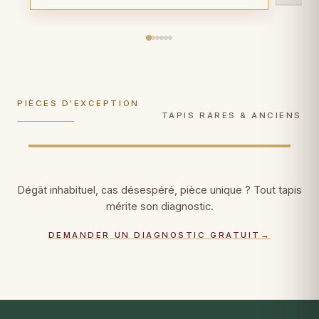
Tapis anciens
Tapis en soie
Plus de 100 ans d'âge ? Gestes de
Soie sur soie, Tabriz, Qom, Hereke : gestes
conservation muséale
, documentation
ultra-délicats, faiblesses de trame
photographique, certificat patrimonial.
consolidées fil par fil.
PIÈCES D'EXCEPTION
DÉCOUVRIR →
DÉCOUVRIR →
TAPIS RARES & ANCIENS
Dégât inhabituel, cas désespéré, pièce unique ? Tout tapis
mérite son diagnostic.
DEMANDER UN DIAGNOSTIC GRATUIT
→