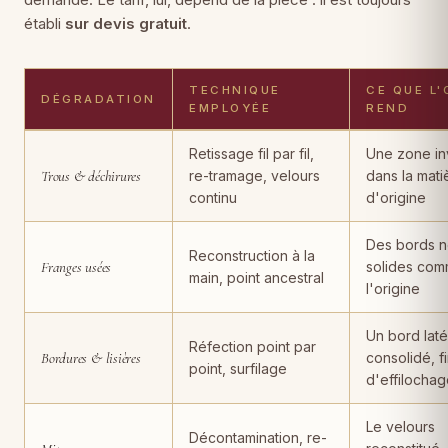
établi
sur devis gratuit
.
TECHNIQUE
CE QUE L'
DÉGRADATION
EMPLOYÉE
REND
Dégradations de tapis, techniques de restauration employées, rés
Retissage fil par fil,
Une zone inv
Trous & déchirures
re-tramage, velours
dans la mati
continu
d'origine
Des bords n
Reconstruction à la
Franges usées
solides com
main, point ancestral
l'origine
Un bord laté
Réfection point par
Bordures & lisières
consolidé, f
point, surfilage
d'effilocha
Le velours
Décontamination, re-