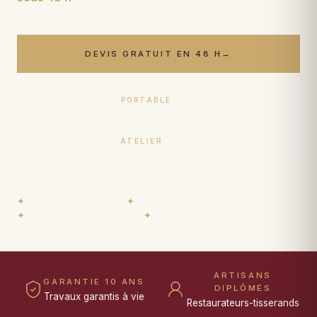
DEVIS GRATUIT EN 48 H
→
PORTABLE
06 17 59 32 54
ATELIER
09 50 91 88 85
✦
Restaurateurs diplômés
✦
Garantie 10 ans
✦
Prêt de tapis durant travaux
✦
Paiement 15× sans frais
ARTISANS
GARANTIE 10 ANS
DIPLÔMÉS
Travaux garantis à vie
Restaurateurs-tisserands