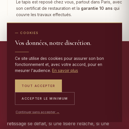
Le tapis est reposé chez vous, partout dans Paris, avec
son certificat de restauration et la
garantie 10 ans
qui
couvre les travaux effectués.
— COOKIES
Vos données, notre discrétion.
Ce site utilise des cookies pour assurer son bon
fonctionnement et, avec votre accord, pour en
— NOTRE ENGAGEMENT
mesurer l'audience.
En savoir plus
Une garantie de dix ans
TOUT ACCEPTER
sur
chaque restauration
.
ACCEPTER LE MINIMUM
Continuer sans accepter →
Nos réparations sont garanties
dix ans
. Si un
retissage se défait, si une lisière relâche, si une