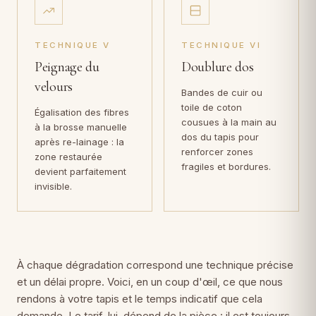
TECHNIQUE V
TECHNIQUE VI
Peignage du
Doublure dos
velours
Bandes de cuir ou
toile de coton
Égalisation des fibres
cousues à la main au
à la brosse manuelle
dos du tapis pour
après re-lainage : la
renforcer zones
zone restaurée
fragiles et bordures.
devient parfaitement
invisible.
À chaque dégradation correspond une technique précise
et un délai propre. Voici, en un coup d'œil, ce que nous
rendons à votre tapis et le temps indicatif que cela
demande. Le tarif, lui, dépend de la pièce : il est toujours