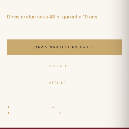
Moulineaux
—
franges
, bordures, trous, mites,
dégâts des eaux, brûlures,
velours
et couleurs.
Devis gratuit sous 48 h
,
garantie 10 ans
. Depuis
1950
.
DEVIS GRATUIT EN 48 H
→
PORTABLE
06 17 59 32 54
ATELIER
09 50 91 88 85
✦
Restaurateurs diplômés
✦
Garantie 10 ans
✦
Prêt de tapis durant travaux
✦
Paiement 15× sans frais