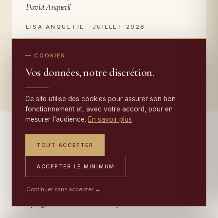
David Anquetil
LISA ANQUETIL · JUILLET 2026
— COOKIES
LIRE TOUS LES TÉMOIGNAGES →
Vos données, notre discrétion.
Ce site utilise des cookies pour assurer son bon
fonctionnement et, avec votre accord, pour en
mesurer l'audience.
En savoir plus
TOUT ACCEPTER
— AU-DELÀ DE LA RESTAURATION
ACCEPTER LE MINIMUM
Au-delà de la restauration :
Continuer sans accepter →
nettoyage, conservation, tapisseries
.