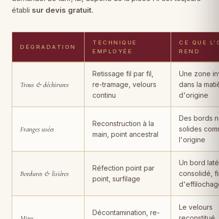
établi
sur devis gratuit
.
TECHNIQUE
CE QUE L'
DÉGRADATION
EMPLOYÉE
REND
Dégradations de tapis, techniques de restauration employées, rés
Retissage fil par fil,
Une zone inv
Trous & déchirures
re-tramage, velours
dans la mati
continu
d'origine
Des bords n
Reconstruction à la
Franges usées
solides com
main, point ancestral
l'origine
Un bord laté
Réfection point par
Bordures & lisières
consolidé, f
point, surfilage
d'effilocha
Le velours
Décontamination, re-
Mites
reconstitué,