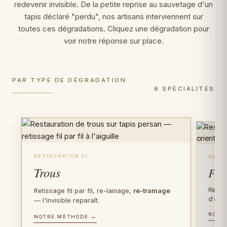
redevenir invisible. De la petite reprise au sauvetage d'un
tapis déclaré "perdu", nos artisans interviennent sur
toutes ces dégradations. Cliquez une dégradation pour
voir notre réponse sur place.
PAR TYPE DE DÉGRADATION
6 SPÉCIALITÉS
RESTAURATION 01
RESTA
Trous
Fra
Recons
Retissage fil par fil, re-lainage,
re-tramage
d'orig
— l'invisible reparaît.
NOTR
PIÈCES D'EXCEPTION
NOTRE MÉTHODE →
FIBRE PRÉCIEUSE