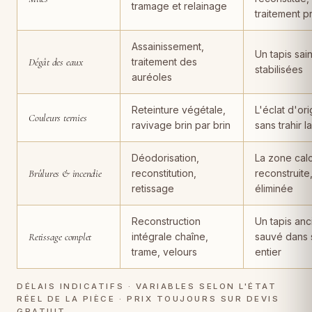
tramage et relainage
traitement p
Assainissement,
Un tapis sain
Dégât des eaux
traitement des
stabilisées
auréoles
Reteinture végétale,
L'éclat d'ori
Couleurs ternies
ravivage brin par brin
sans trahir l
Déodorisation,
La zone cal
Brûlures & incendie
reconstitution,
reconstruite
retissage
éliminée
Reconstruction
Un tapis anc
Retissage complet
intégrale chaîne,
sauvé dans 
trame, velours
entier
DÉLAIS INDICATIFS · VARIABLES SELON L'ÉTAT
RÉEL DE LA PIÈCE · PRIX TOUJOURS SUR DEVIS
GRATUIT