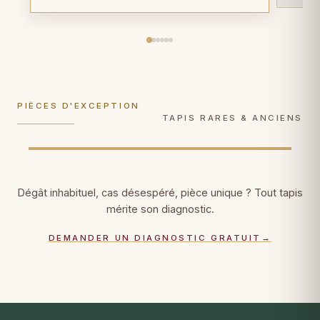
Tapis anciens
Tapis en soie
Plus de 100 ans d'âge ? Gestes de
Soie sur soie, Tabriz, Qom, Hereke : gestes
conservation muséale
, documentation
ultra-délicats, faiblesses de trame
photographique, certificat patrimonial.
consolidées fil par fil.
PIÈCES D'EXCEPTION
DÉCOUVRIR →
DÉCOUVRIR →
TAPIS RARES & ANCIENS
Dégât inhabituel, cas désespéré, pièce unique ? Tout tapis
mérite son diagnostic.
DEMANDER UN DIAGNOSTIC GRATUIT
→