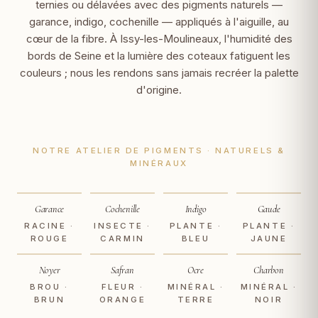
ternies ou délavées avec des pigments naturels —
garance, indigo, cochenille — appliqués à l'aiguille, au
cœur de la fibre. À Issy-les-Moulineaux, l'humidité des
bords de Seine et la lumière des coteaux fatiguent les
couleurs ; nous les rendons sans jamais recréer la palette
d'origine.
NOTRE ATELIER DE PIGMENTS · NATURELS &
MINÉRAUX
Garance
Cochenille
Indigo
Gaude
RACINE ·
INSECTE ·
PLANTE ·
PLANTE ·
ROUGE
CARMIN
BLEU
JAUNE
Noyer
Safran
Ocre
Charbon
BROU ·
FLEUR ·
MINÉRAL ·
MINÉRAL ·
BRUN
ORANGE
TERRE
NOIR