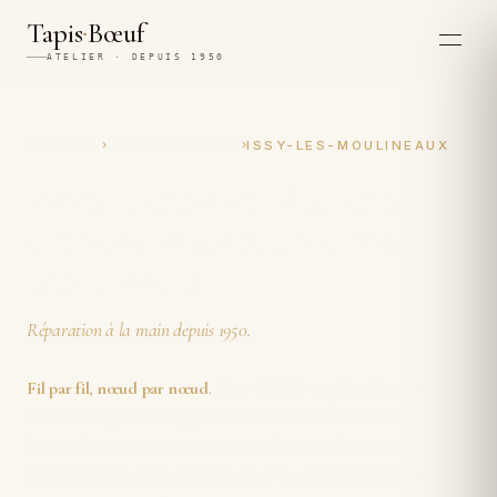
·
Tapis
Bœuf
ATELIER · DEPUIS 1950
›
›
ACCUEIL
RESTAURATION
ISSY-LES-MOULINEAUX
Restauration et réparation
artisanales de tapis à Issy-les-
Moulineaux
Réparation à la main depuis 1950.
Des hôtels particuliers du
Fil par fil
,
nœud par nœud
.
vieux village aux appartements de l'Île Saint-
Germain, nos restaurateurs-tisserands assurent la
restauration et la
réparation de tapis à Issy-les-