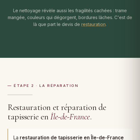
Le nettoyage révèle aussi les fragilités cachées : trame
mangée, couleurs qui dégorgent, bordures lâches. C'est de
là que part le devis de
restauration
.
— ÉTAPE 2 · LA RÉPARATION
Restauration et réparation de
tapisserie en
Île-de-France
.
La
restauration de tapisserie en Île-de-France