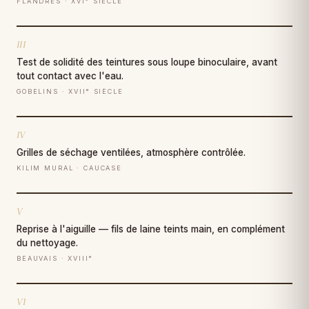
FLANDRES · XVIᵉ SIÈCLE
III
Test de solidité des teintures sous loupe binoculaire, avant
tout contact avec l'eau.
GOBELINS · XVIIᵉ SIÈCLE
IV
Grilles de séchage ventilées, atmosphère contrôlée.
KILIM MURAL · CAUCASE
V
Reprise à l'aiguille — fils de laine teints main, en complément
du nettoyage.
BEAUVAIS · XVIIIᵉ
VI