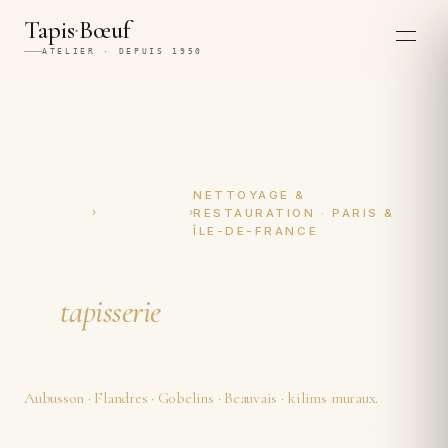
·
Tapis
Bœuf
ATELIER · DEPUIS 1950
NETTOYAGE &
›
›
ACCUEIL
TAPISSERIE
RESTAURATION · PARIS &
ÎLE-DE-FRANCE
Nettoyage
&
restauration
de
tapisserie
à Paris et en Île-de-France
.
À
Aubusson · Flandres · Gobelins · Beauvais · kilims muraux.
Paris
et en
Île-de-France
, l'atelier
Tapis Boeuf