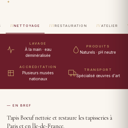
✦
Garantie écrite 10 ans sur les restaurations
II
III
IV
S
NETTOYAGE
RESTAURATION
ATELIER
LAVAGE
PRODUITS
À la main · eau
Naturels · pH neutre
déminéralisée
ACCRÉDITATION
TRANSPORT
Plusieurs musées
Spécialisé œuvres d'art
nationaux
— EN BREF
Tapis Boeuf nettoie et restaure les tapisseries à
Paris et en Île-de-France.