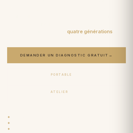
nettoie
et
restaure votre tapisserie à la main :
dépoussiérage muséal
, lavage doux à l'eau
déminéralisée,
retissage et reprise des trames
,
ravivage des teintures végétales. Des gestes
transmis depuis
1950
, sur
quatre générations
.
DEMANDER UN DIAGNOSTIC GRATUIT
→
PORTABLE
06 17 59 32 54
ATELIER
09 50 91 88 85
✦
Nettoyage & restauration à la main
✦
Produits naturels · pH neutre
✦
Enlèvement gratuit partout en France