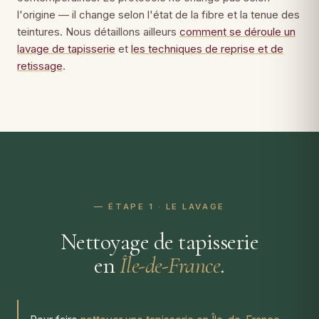
l'origine — il change selon l'état de la fibre et la tenue des
teintures. Nous détaillons ailleurs
comment se déroule un
lavage de tapisserie
et
les techniques de reprise et de
retissage
.
— ÉTAPE 1 · LE LAVAGE
Nettoyage de tapisserie
en
Île-de-France
.