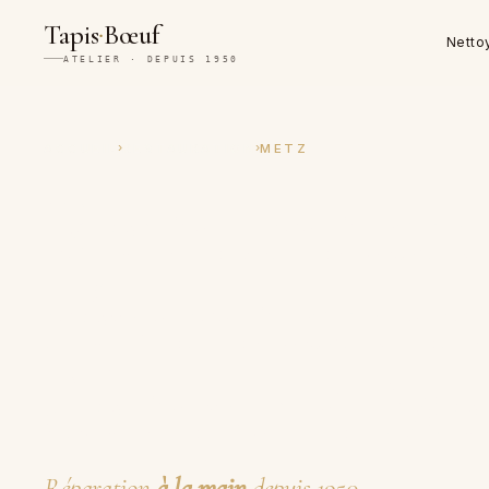
·
Tapis
Bœuf
Netto
ATELIER · DEPUIS 1950
›
›
ACCUEIL
RESTAURATION
METZ
Restauration 
réparation ar
de tapis à Me
Réparation
à la main
depuis 1950.