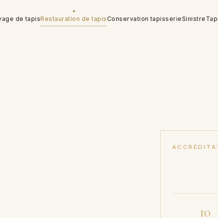
yage de tapis
Restauration de tapis
Conservation tapisserie
Sinistre
Tap
et
tisanales
ACCRÉDITA
Musées nation
tz
Compagnies d
10