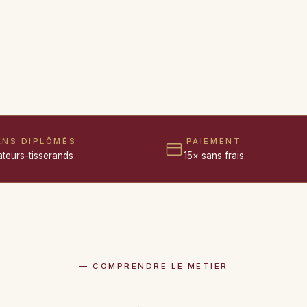
ANS DIPLÔMÉS
PAIEMENT
ateurs-tisserands
15× sans frais
— COMPRENDRE LE MÉTIER