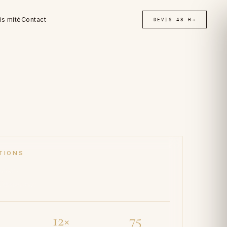
is mité
Contact
DEVIS 48 H
→
TIONS
aux ·
'assurance
12×
75