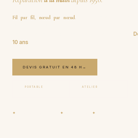
Fil par fil
,
nœud par nœud
.
En Moselle, nos restau
restauration et la
réparation de tapis à Metz
— f
dégâts des eaux, brûlures, velours et couleurs.
D
10 ans
. Depuis
1950
.
DEVIS GRATUIT EN 48 H
→
PORTABLE
ATELIER
06 17 59 32 54
09 50 91 88 85
✦
Restaurateurs diplômés
✦
Garantie 10 ans
✦
Prêt de tapis durant tr