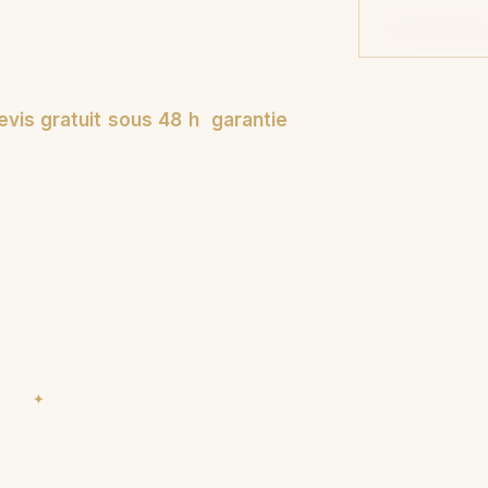
ANS GARA
rateurs-tisserands assurent la
ranges, bordures, trous, mites,
evis gratuit sous 48 h
,
garantie
avaux
✦
Paiement 15× sans frais