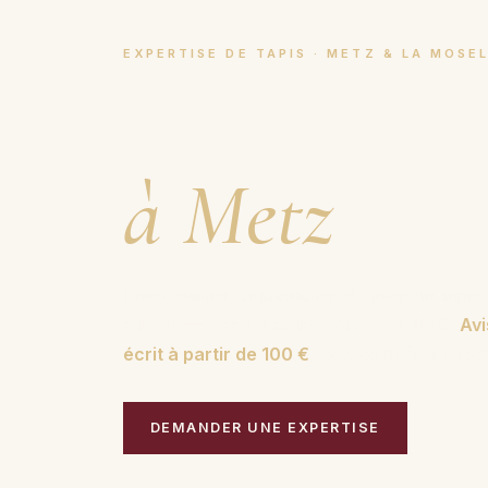
EXPERTISE DE TAPIS · METZ & LA MOSE
Expertise 
à Metz
.
Faire estimer, authentifier et dater un tapi
à Metz — par un atelier fondé en 1950.
Avi
écrit à partir de 100 €
, et zéro intérêt à ra
DEMANDER UNE EXPERTISE
COMM