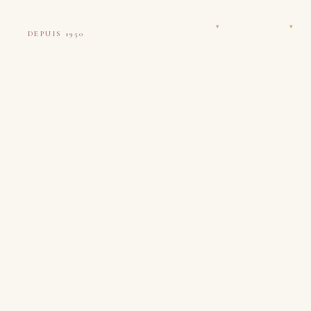
Tapis Boeuf
Nettoyage
Restauration
▾
▾
DEPUIS 1950