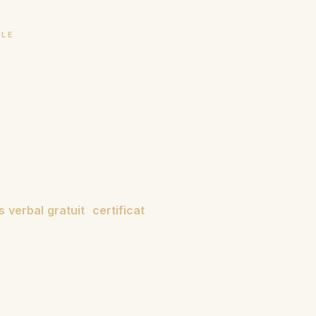
LLE
de tapis
s d'Orient, persan ou ancien
s verbal gratuit
,
certificat
cheter votre pièce.
ENT NOUS EXPERTISONS