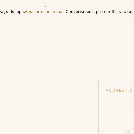
yage de tapis
Restauration de tapis
Conservation tapisserie
Sinistre
Tap
et
tisanales
ACCRÉDITA
Musées nation
ulouse
Compagnies d
10