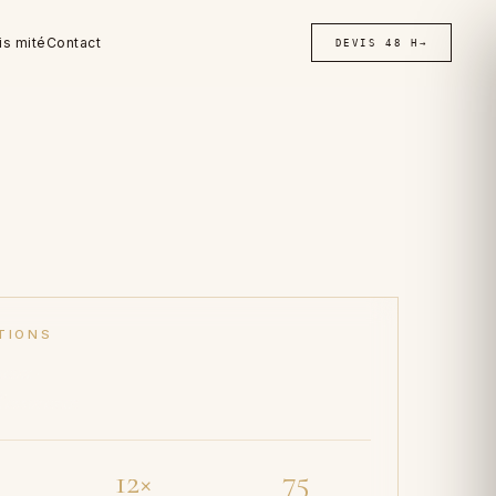
is mité
Contact
DEVIS 48 H
→
TIONS
aux ·
'assurance
12×
75