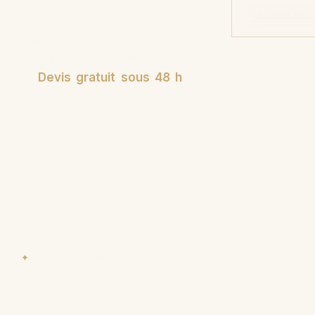
ANS GARA
urateurs-tisserands assurent la
use
— franges, bordures, trous,
uleurs.
Devis gratuit sous 48 h
,
avaux
✦
Paiement 15× sans frais