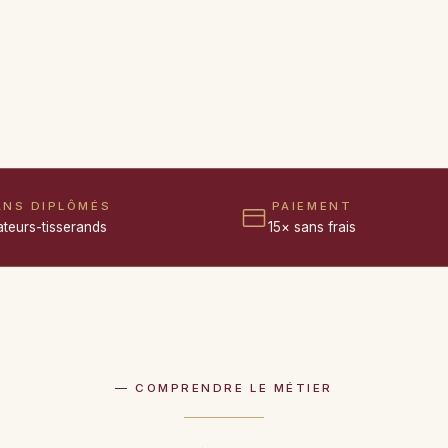
ANS DIPLÔMÉS
PAIEMENT
ateurs-tisserands
15× sans frais
— COMPRENDRE LE MÉTIER