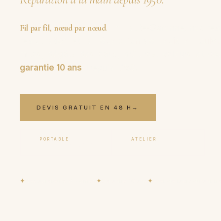
Fil par fil
,
nœud par nœud
.
En Haute-Garonne, nos resta
restauration et la
réparation de tapis à Toulo
mites, dégâts des eaux, brûlures, velours et co
garantie 10 ans
. Depuis
1950
.
DEVIS GRATUIT EN 48 H
→
PORTABLE
ATELIER
06 17 59 32 54
09 50 91 88 85
✦
Restaurateurs diplômés
✦
Garantie 10 ans
✦
Prêt de tapis durant tr