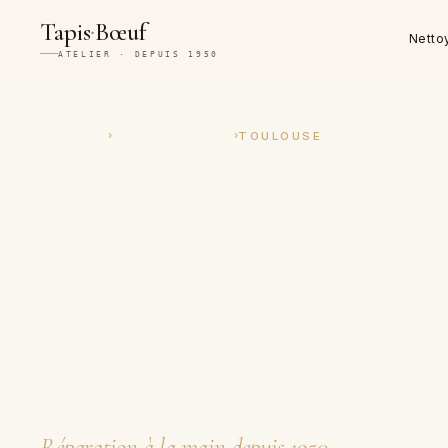
·
Tapis
Bœuf
Netto
ATELIER · DEPUIS 1950
›
›
ACCUEIL
RESTAURATION
TOULOUSE
Restauration 
réparation ar
de tapis à To
Réparation à la main depuis 1950.