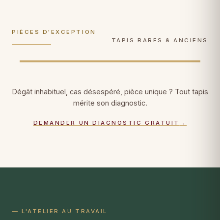
conservation muséale
, documentation
ultra-délicats, faiblesses de trame
photographique, certificat patrimonial.
consolidées fil par fil.
PIÈCES D'EXCEPTION
DÉCOUVRIR →
DÉCOUVRIR →
TAPIS RARES & ANCIENS
Dégât inhabituel, cas désespéré, pièce unique ? Tout tapis
mérite son diagnostic.
DEMANDER UN DIAGNOSTIC GRATUIT
→
— L'ATELIER AU TRAVAIL