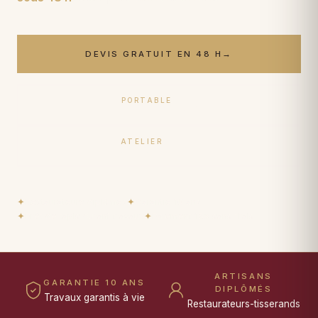
DEVIS GRATUIT EN 48 H
→
PORTABLE
06 17 59 32 54
ATELIER
09 50 91 88 85
✦
Restaurateurs diplômés
✦
Garantie 10 ans
✦
Prêt de tapis durant travaux
✦
Paiement 15× sans frais
ARTISANS
GARANTIE 10 ANS
DIPLÔMÉS
Travaux garantis à vie
Restaurateurs-tisserands