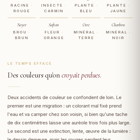
RACINE ·
INSECTE ·
PLANTE ·
PLANTE ·
ROUGE
CARMIN
BLEU
JAUNE
Noyer
Safran
Ocre
Charbon
BROU ·
FLEUR ·
MINÉRAL ·
MINÉRAL ·
BRUN
ORANGE
TERRE
NOIR
LE TEMPS EFFACE
Des couleurs qu'on
croyait perdues
.
Deux accidents de couleur se confondent de loin. Le
premier est une migration : un colorant mal fixé prend
l'eau et va camper chez son voisin, si bien qu'une tache
de dix centimètres laisse une auréole trois fois plus large.
Le second est une extinction, lente, œuvre de la lumière :
le dessin demeure, mais les rouges perdent leur