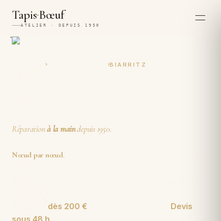
·
Tapis
Bœuf
ATELIER · DEPUIS 1950
›
›
ACCUEIL
RESTAURATION
BIARRITZ
Restauration et réparation
artisanales de tapis à Biarritz
Réparation
à la main
depuis 1950.
Tapis Boeuf
restaure et répare les
Nœud par nœud
.
tapis à Biarritz
depuis 1950. Nous venons chercher
la pièce chez vous, tout est repris à la main dans
notre atelier, puis nous vous la rapportons.
Comptez
dès 200 €
pour une réparation.
Devis
sous 48 h
, transport offert et assuré.