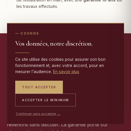
les travaux effectués.
— COOKIES
Vos données, notre discrétion.
Ce site utilise des cookies pour assurer son bon
— NOTRE ENGAGEMENT
fonctionnement et, avec votre accord, pour en
mesurer l'audience.
En savoir plus
Une garantie de dix ans
sur
chaque restauration
.
TOUT ACCEPTER
ACCEPTER LE MINIMUM
Nos restaurations sont couvertes
dix ans
. Si un
Continuer sans accepter →
retissage se défait ou si une lisière relâche, nous y
revenons sans discuter. La garantie porte sur