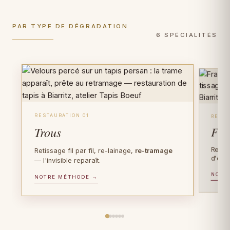
PAR TYPE DE DÉGRADATION
6 SPÉCIALITÉS
RESTAURATION 01
RESTA
Trous
Fra
Recons
Retissage fil par fil, re-lainage,
re-tramage
d'orig
— l'invisible reparaît.
NOTR
PIÈCES D'EXCEPTION
NOTRE MÉTHODE →
FIBRE PRÉCIEUSE
Tapis anciens
Tapis en soie
Plus de 100 ans d'âge ? Gestes de
Soie sur soie, Tabriz, Qom, Hereke : gestes