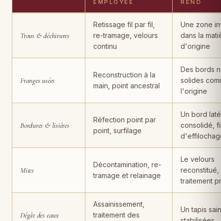
EMPLOYÉE
REND
Dégradations de tapis, techniques de restauration employées, rés
Retissage fil par fil,
Une zone inv
Trous & déchirures
re-tramage, velours
dans la mati
continu
d'origine
Des bords n
Reconstruction à la
Franges usées
solides com
main, point ancestral
l'origine
Un bord laté
Réfection point par
Bordures & lisières
consolidé, f
point, surfilage
d'effilocha
Le velours
Décontamination, re-
Mites
reconstitué,
tramage et relainage
traitement p
Assainissement,
Un tapis sain
Dégât des eaux
traitement des
stabilisées