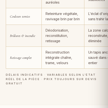
auréoles
Reteinture végétale,
L'éclat d'ori
Couleurs ternies
ravivage brin par brin
sans trahir l
Déodorisation,
La zone cal
Brûlures & incendie
reconstitution,
reconstruite
retissage
éliminée
Reconstruction
Un tapis anc
Retissage complet
intégrale chaîne,
sauvé dans 
trame, velours
entier
DÉLAIS INDICATIFS · VARIABLES SELON L'ÉTAT
RÉEL DE LA PIÈCE · PRIX TOUJOURS SUR DEVIS
GRATUIT