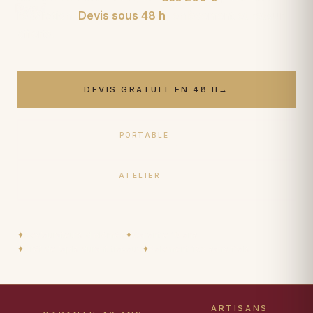
réparation.
Devis sous 48 h
, enlèvement et retour
offerts.
DEVIS GRATUIT EN 48 H
→
PORTABLE
06 17 59 32 54
ATELIER
09 50 91 88 85
✦
Restaurateurs diplômés
✦
Garantie 10 ans
✦
Prêt de tapis durant travaux
✦
Paiement 15× sans frais
ARTISANS