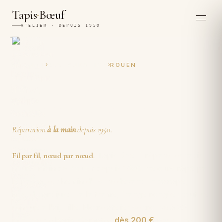
·
Tapis
Bœuf
ATELIER · DEPUIS 1950
›
›
ACCUEIL
RESTAURATION
ROUEN
Restauration et réparation
artisanales de tapis à Rouen
Réparation
à la main
depuis 1950.
Tapis Boeuf répare les tapis
Fil par fil
,
nœud par nœud
.
noués main de
Rouen
depuis 1950. Velours râpé par
le passage, chemin d'usure devant un canapé,
nœud parti jusqu'à la trame, frange rongée : tout se
renoue à l'aiguille. Notre atelier se trouve à 20
minutes de Paris. Comptez
dès 200 €
pour une