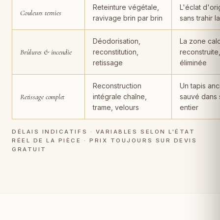
Reteinture végétale,
L'éclat d'ori
Couleurs ternies
ravivage brin par brin
sans trahir l
Déodorisation,
La zone cal
Brûlures & incendie
reconstitution,
reconstruite
retissage
éliminée
Reconstruction
Un tapis anc
Retissage complet
intégrale chaîne,
sauvé dans 
trame, velours
entier
DÉLAIS INDICATIFS · VARIABLES SELON L'ÉTAT
RÉEL DE LA PIÈCE · PRIX TOUJOURS SUR DEVIS
GRATUIT