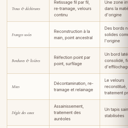
Retissage fil par fil,
Une zone inv
Trous & déchirures
re-tramage, velours
dans la mati
continu
d'origine
Des bords n
Reconstruction à la
Franges usées
solides com
main, point ancestral
l'origine
Un bord laté
Réfection point par
Bordures & lisières
consolidé, f
point, surfilage
d'effilocha
Le velours
Décontamination, re-
Mites
reconstitué,
tramage et relainage
traitement p
Assainissement,
Un tapis sain
Dégât des eaux
traitement des
stabilisées
auréoles