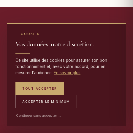
— NOTRE ENGAGEMENT
— COOKIES
Vos données, notre discrétion.
Une garantie de dix ans
Ce site utilise des cookies pour assurer son bon
sur
chaque restauration
.
fonctionnement et, avec votre accord, pour en
mesurer l'audience.
En savoir plus
Nous garantissons nos réparations
dix ans
. Un
TOUT ACCEPTER
retissage qui se défait, une lisière qui relâche, une
frange qui cède à nouveau : nous reprenons la
ACCEPTER LE MINIMUM
pièce sans discussion. Une réparation dure parce
qu'elle est nouée dans le tissage, jamais collée
Continuer sans accepter →
dessus.