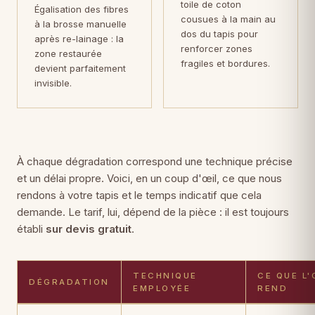
toile de coton
Égalisation des fibres
cousues à la main au
à la brosse manuelle
dos du tapis pour
après re-lainage : la
renforcer zones
zone restaurée
fragiles et bordures.
devient parfaitement
invisible.
À chaque dégradation correspond une technique précise
et un délai propre. Voici, en un coup d'œil, ce que nous
rendons à votre tapis et le temps indicatif que cela
demande. Le tarif, lui, dépend de la pièce : il est toujours
établi
sur devis gratuit
.
TECHNIQUE
CE QUE L'
DÉGRADATION
EMPLOYÉE
REND
Dégradations de tapis, techniques de restauration employées, rés