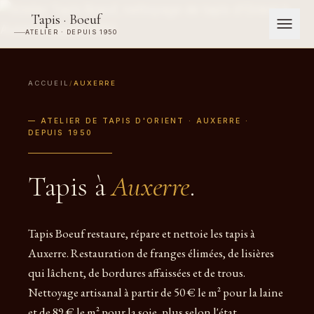
Tapis · Boeuf
ATELIER · DEPUIS 1950
ACCUEIL
/
AUXERRE
— ATELIER DE TAPIS D'ORIENT · AUXERRE ·
DEPUIS 1950
Tapis à
Auxerre
.
Tapis Boeuf restaure, répare et nettoie les tapis à
Auxerre. Restauration de franges élimées, de lisières
qui lâchent, de bordures affaissées et de trous.
Nettoyage artisanal à partir de 50 € le m² pour la laine
et de 89 € le m² pour la soie, plus selon l'état.