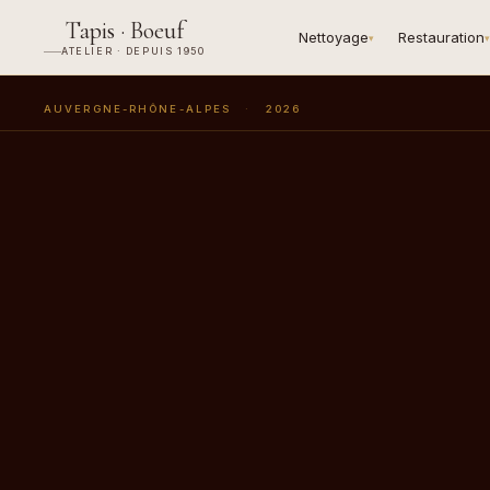
Tapis · Boeuf
Nettoyage
Restauration
▾
▾
ATELIER · DEPUIS 1950
AUVERGNE-RHÔNE-ALPES
·
2026