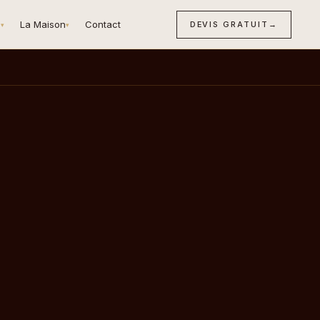
n
La Maison
Contact
DEVIS GRATUIT
→
▾
▾