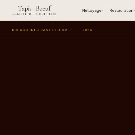
Tapis · Boeuf
Nettoyage
Restauration
▾
▾
ATELIER · DEPUIS 1950
BOURGOGNE-FRANCHE-COMTÉ
·
2026