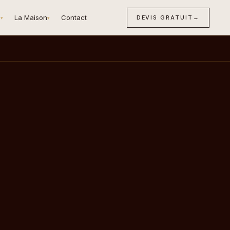
n
La Maison
Contact
DEVIS GRATUIT
→
▾
▾