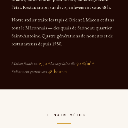
l'état. Restauration sur devis, enlèvement sous 48 h.
Notre atelier traite les tapis d'Orient à Mâcon et dans
tout le Mâconnais — des quais de Saône au quartier
Saint-Antoine. Quatre générations de noueurs et de
restaurateurs depuis 1950.
1950
50 €/m²
Maison fondée en
✦
Lavage laine dès
✦
48 heures
Enlèvement gratuit sous
— I · NOTRE MÉTIER