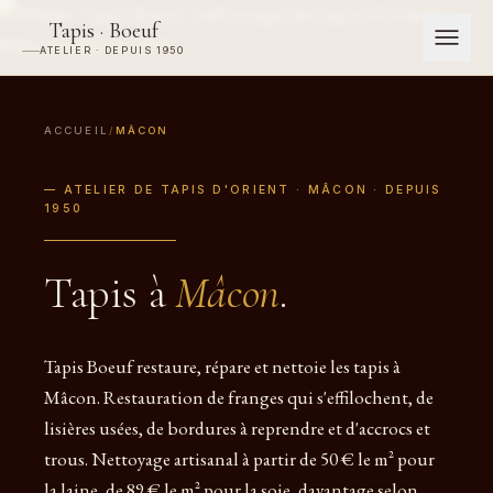
Tapis · Boeuf
ATELIER · DEPUIS 1950
ACCUEIL
/
MÂCON
— ATELIER DE TAPIS D'ORIENT · MÂCON · DEPUIS
1950
Tapis à
Mâcon
.
Tapis Boeuf restaure, répare et nettoie les tapis à
Mâcon. Restauration de franges qui s'effilochent, de
lisières usées, de bordures à reprendre et d'accrocs et
trous. Nettoyage artisanal à partir de 50 € le m² pour
la laine, de 89 € le m² pour la soie, davantage selon