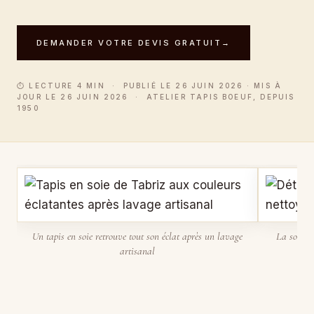
DEMANDER VOTRE DEVIS GRATUIT
→
⏱ LECTURE 4 MIN · PUBLIÉ LE 26 JUIN 2026 · MIS À
JOUR LE 26 JUIN 2026 · ATELIER TAPIS BOEUF, DEPUIS
1950
Un tapis en soie retrouve tout son éclat après un lavage
La soie d
artisanal