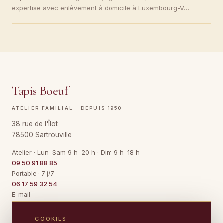
expertise avec enlèvement à domicile à Luxembourg-V…
Tapis Boeuf
ATELIER FAMILIAL · DEPUIS 1950
38 rue de l'Îlot
78500 Sartrouville
Atelier · Lun–Sam 9 h–20 h · Dim 9 h–18 h
09 50 91 88 85
Portable · 7 j/7
06 17 59 32 54
E-mail
Contact@TapisBoeuf.fr
— COOKIES