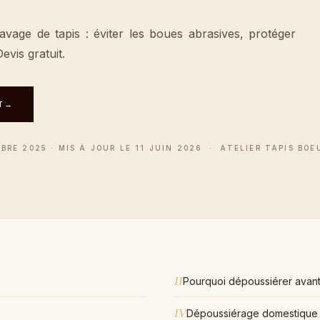
avage de tapis : éviter les boues abrasives, protéger
Devis gratuit.
T
→
RE 2025 · MIS À JOUR LE 11 JUIN 2026 · ATELIER TAPIS BOEU
II
Pourquoi dépoussiérer avant 
IV
Dépoussiérage domestique 