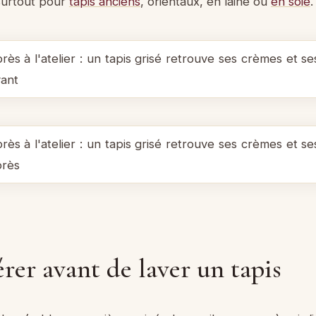
 surtout pour
tapis anciens
, orientaux, en laine ou
en soie
.
rer avant de laver un tapis