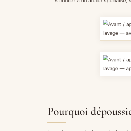
À confier à un atelier spécialisé,
Pourquoi dépoussié