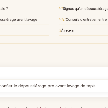
VI
iale ?
Signes qu’un dépoussiérag
VIII
ssiérage avant lavage
Conseils d’entretien entre
X
À retenir