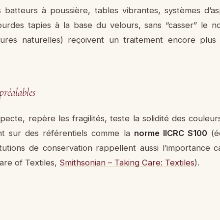
des batteurs à poussière, tables vibrantes, systèmes d’as
 lourdes tapies à la base du velours, sans “casser” le 
eintures naturelles) reçoivent un traitement encore pl
préalables
specte, repère les fragilités, teste la solidité des coul
ent sur des référentiels comme la
norme IICRC S100
(é
titutions de conservation rappellent aussi l’importance 
Care of Textiles,
Smithsonian – Taking Care: Textiles
).