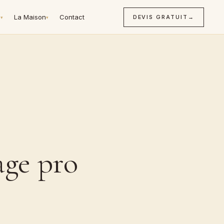
n
La Maison
Contact
DEVIS GRATUIT
→
▾
▾
age pro