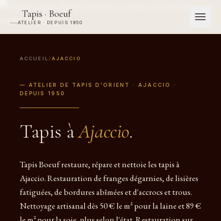
Tapis · Boeuf
ATELIER · DEPUIS 1950
ACCUEIL
/
AJACCIO
— ATELIER DE TAPIS D'ORIENT · AJACCIO ·
DEPUIS 1950
Tapis à
Ajaccio
.
Tapis Boeuf restaure, répare et nettoie les tapis à
Ajaccio. Restauration de franges dégarnies, de lisières
fatiguées, de bordures abîmées et d'accrocs et trous.
Nettoyage artisanal dès 50 € le m² pour la laine et 89 €
le m² pour la soie, plus selon l'état. Restauration sur