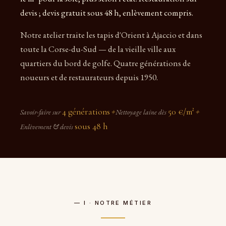
devis ; devis gratuit sous 48 h, enlèvement compris.
Notre atelier traite les tapis d'Orient à Ajaccio et dans
toute la Corse-du-Sud — de la vieille ville aux
quartiers du bord de golfe. Quatre générations de
noueurs et de restaurateurs depuis 1950.
4 générations
50 €/m²
Savoir-faire sur
✦
Nettoyage laine dès
✦
sous 48 h
Enlèvement & devis
— I · NOTRE MÉTIER