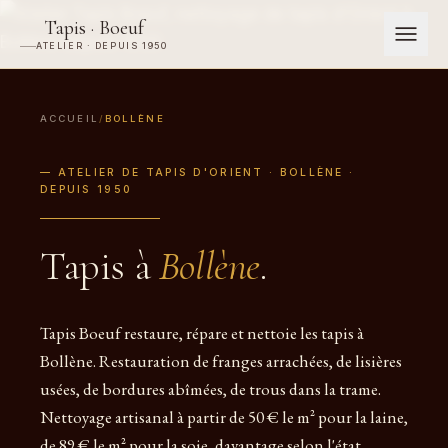
Tapis · Boeuf
ATELIER · DEPUIS 1950
ACCUEIL
/
BOLLÈNE
— ATELIER DE TAPIS D'ORIENT · BOLLÈNE ·
DEPUIS 1950
Tapis à
Bollène
.
Tapis Boeuf restaure, répare et nettoie les tapis à
Bollène. Restauration de franges arrachées, de lisières
usées, de bordures abîmées, de trous dans la trame.
Nettoyage artisanal à partir de 50 € le m² pour la laine,
de 89 € le m² pour la soie, davantage selon l'état.