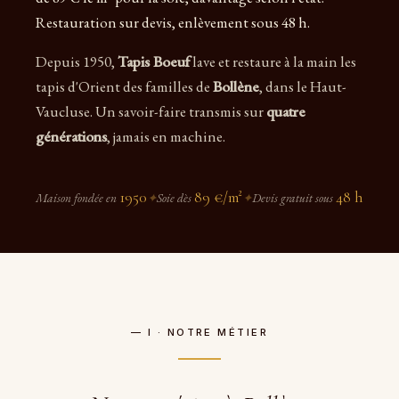
Restauration sur devis, enlèvement sous 48 h.
Depuis 1950,
Tapis Boeuf
lave et restaure à la main les
tapis d'Orient des familles de
Bollène
, dans le Haut-
Vaucluse. Un savoir-faire transmis sur
quatre
générations
, jamais en machine.
1950
89 €/m²
48 h
Maison fondée en
✦
Soie dès
✦
Devis gratuit sous
— I · NOTRE MÉTIER