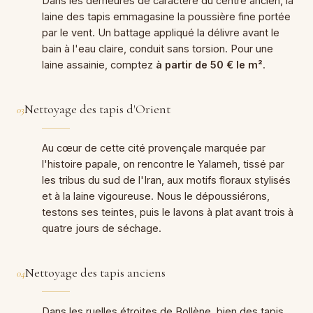
Dans les demeures de caractère du centre ancien, la
laine des tapis emmagasine la poussière fine portée
par le vent. Un battage appliqué la délivre avant le
bain à l'eau claire, conduit sans torsion. Pour une
laine assainie, comptez
à partir de 50 € le m²
.
Nettoyage des tapis d'Orient
03
Au cœur de cette cité provençale marquée par
l'histoire papale, on rencontre le Yalameh, tissé par
les tribus du sud de l'Iran, aux motifs floraux stylisés
et à la laine vigoureuse. Nous le dépoussiérons,
testons ses teintes, puis le lavons à plat avant trois à
quatre jours de séchage.
Nettoyage des tapis anciens
04
Dans les ruelles étroites de Bollène, bien des tapis