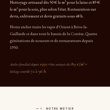
Nettoyage artisanal dès 50 € le m² pour la laine et 89 €
le m² pour la soie, plus selon l'état. Restauration sur
devis, enlèvement et devis gratuits sous 48 h.
Notre atelier traite les tapis d'Orient à Brive-la-
Gaillarde et dans tout le bassin de la Corrèze. Quatre
générations de noueurs et de restaurateurs depuis
1950.
1950
89 €/m²
Atelier familial depuis
✦
Soie nettoyée dès
✦
72 à 96 h
Séchage contrôlé
— I · NOTRE MÉTIER