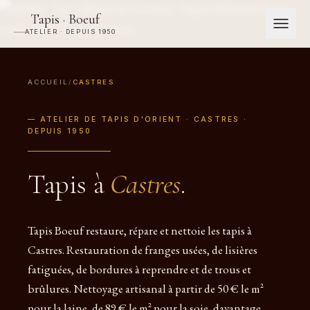
Tapis · Boeuf
ATELIER · DEPUIS 1950
ACCUEIL
/
CASTRES
— ATELIER DE TAPIS D'ORIENT · CASTRES ·
DEPUIS 1950
Tapis à
Castres
.
Tapis Boeuf restaure, répare et nettoie les tapis à
Castres. Restauration de franges usées, de lisières
fatiguées, de bordures à reprendre et de trous et
brûlures. Nettoyage artisanal à partir de 50 € le m²
pour la laine, de 89 € le m² pour la soie, davantage