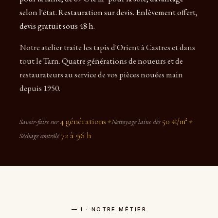
selon l'état. Restauration sur devis. Enlèvement offert,
devis gratuit sous 48 h.
Notre atelier traite les tapis d'Orient à Castres et dans
tout le Tarn. Quatre générations de noueurs et de
restaurateurs au service de vos pièces nouées main
depuis 1950.
4 générations
50 €/m²
Savoir-faire sur
✦
Nettoyage laine dès
✦
72 à 96 h
Séchage contrôlé
— I · NOTRE MÉTIER