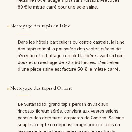
réclame notre lavage à plat sans torsion. Prévoyez
89 € le mètre carré pour une soie saine.
Nettoyage des tapis en laine
02
Dans les hôtels particuliers du centre castrais, la laine
des tapis retient la poussière des vastes pièces de
réception. Un battage complet la libère avant un bain
doux et un séchage de 72 à 96 heures. L'entretien
d'une pièce saine est facturé
50 € le mètre carré
.
Nettoyage des tapis d'Orient
03
Le Sultanabad, grand tapis persan d'Arak aux
rinceaux floraux aérés, convient aux vastes salons
cossus des demeures drapières de Castres. Sa laine
souple accepte un dépoussiérage profond, puis un
lavage de fond à l'eau claire qui ravive ses fonds