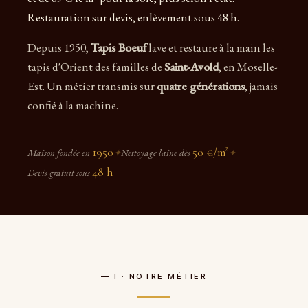
Restauration sur devis, enlèvement sous 48 h.
Depuis 1950,
Tapis Boeuf
lave et restaure à la main les
tapis d'Orient des familles de
Saint-Avold
, en Moselle-
Est. Un métier transmis sur
quatre générations
, jamais
confié à la machine.
1950
50 €/m²
Maison fondée en
✦
Nettoyage laine dès
✦
48 h
Devis gratuit sous
— I · NOTRE MÉTIER