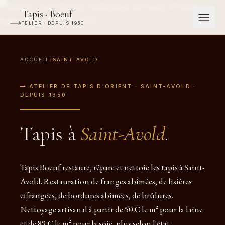
Tapis · Boeuf
ATELIER · DEPUIS 1950
ACCUEIL
/
SAINT-AVOLD
— ATELIER DE TAPIS D'ORIENT · SAINT-AVOLD ·
DEPUIS 1950
Tapis à
Saint-Avold
.
Tapis Boeuf restaure, répare et nettoie les tapis à Saint-
Avold. Restauration de franges abîmées, de lisières
effrangées, de bordures abîmées, de brûlures.
Nettoyage artisanal à partir de 50 € le m² pour la laine
et de 89 € le m² pour la soie, plus selon l'état.