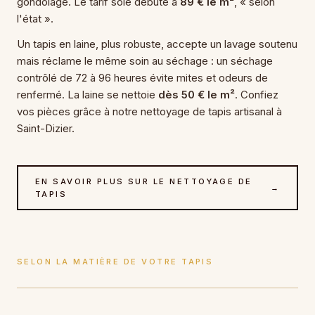
gondolage. Le tarif soie débute à
89 € le m²
, « selon
l'état ».
Un tapis en laine, plus robuste, accepte un lavage soutenu
mais réclame le même soin au séchage : un séchage
contrôlé de 72 à 96 heures évite mites et odeurs de
renfermé. La laine se nettoie
dès 50 € le m²
. Confiez
vos pièces grâce à notre nettoyage de tapis artisanal à
Saint-Dizier.
EN SAVOIR PLUS SUR LE NETTOYAGE DE
→
TAPIS
SELON LA MATIÈRE DE VOTRE TAPIS