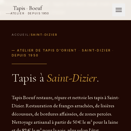
Tapis · Boeuf
ATELIER · DEPUIS 1950
ACCUEIL
/
SAINT-DIZIER
— ATELIER DE TAPIS D'ORIENT · SAINT-DIZIER ·
DEPUIS 1950
Tapis à
Saint-Dizier
.
Tapis Boeuf restaure, répare et nettoie les tapis à Saint-
Dizier. Restauration de franges arrachées, de lisières
décousues, de bordures affaissées, de zones percées.
Nettoyage artisanal à partir de 50 € le m² pour la laine
et de 89 € le m² pour la soie, plus selon l'état.